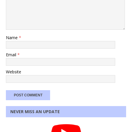
Name
*
Email
*
Website
NEVER MISS AN UPDATE