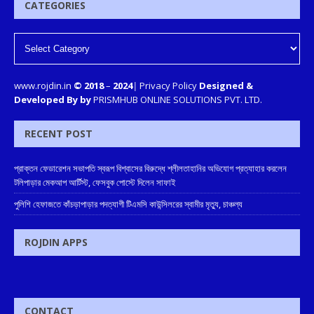
CATEGORIES
www.rojdin.in
© 2018
–
2024
|
Privacy Policy
Designed &
Developed By by
PRISMHUB ONLINE SOLUTIONS PVT. LTD.
RECENT POST
প্রাক্তন ফেডারেশন সভাপতি স্বরূপ বিশ্বাসের বিরুদ্ধে শ্লীলতাহানির অভিযোগ প্রত্যাহার করলেন
টলিপাড়ার মেকআপ আর্টিস্ট, ফেসবুক পোস্টে দিলেন সাফাই
পুলিশি হেফাজতে কাঁচড়াপাড়ার পদত্যাগী টিএমসি কাউন্সিলরের স্বামীর মৃত্যু, চাঞ্চল্য
ROJDIN APPS
CONTACT