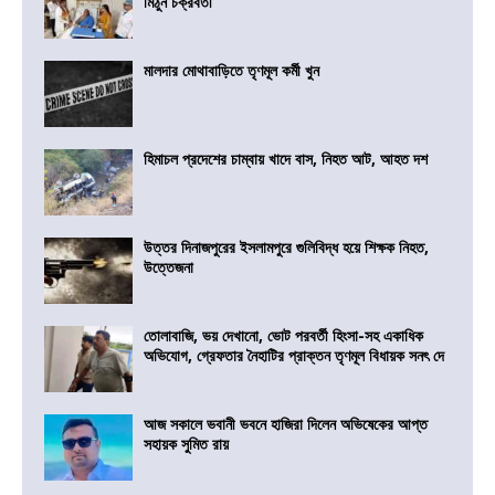
মিঠুন চক্রবর্তী
মালদার মোথাবাড়িতে তৃণমূল কর্মী খুন
হিমাচল প্রদেশের চাম্বায় খাদে বাস, নিহত আট, আহত দশ
উত্তর দিনাজপুরের ইসলামপুরে গুলিবিদ্ধ হয়ে শিক্ষক নিহত,
উত্তেজনা
তোলাবাজি, ভয় দেখানো, ভোট পরবর্তী হিংসা-সহ একাধিক
অভিযোগ, গ্রেফতার নৈহাটির প্রাক্তন তৃণমূল বিধায়ক সনৎ দে
আজ সকালে ভবানী ভবনে হাজিরা দিলেন অভিষেকের আপ্ত
সহায়ক সুমিত রায়