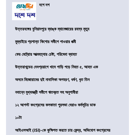
দশে দশ
উত্তরবঙ্গের বুনিয়াদপুরে ব্যাঙ্ক ম্যানেজারের রহস্য মৃত্যু
মুম্বাইয়ে প্রশান্ত কিশোর সমীপে পাওয়ার পত্মী
ফের মেট্রোয় আত্মহত্যার চেষ্টা, পরিষেবা ব্যাহত
উত্তরাখন্ডের দেবপ্রয়াগে খাদে গাড়ি পড়ে নিহত ৫, আহত এক
অসমে মিজোরামের দুই নাবালিকা অপহরণ, ধর্ষণ, ধৃত তিন
নবান্নে মুখ্যমন্ত্রী সমীপে ঋতব্রত সহ অনুগামীরা
১২ আগস্ট কংগ্রেসের কলকাতা পুরসভা ঘেরাও কর্মসূচির ডাক
১০টা
আইএসআই (ISI)-কে কুক্ষিগত করতে চায় কেন্দ্র, অভিযোগ কংগ্রেসের