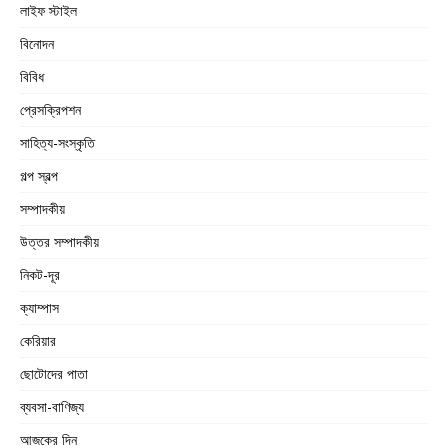
লাইফ স্টাইল
বিনোদন
বিবিধ
প্রেসক্রিপশন
সাহিত্য-সংস্কৃতি
গল্প স্বল্প
সম্পাদকীয়
উত্তর সম্পাদকীয়
নিকট-দূর
ক্যাম্পাস
কেরিয়ার
ছোটোদের পাতা
ব্যবসা-বাণিজ্য
আজকের দিন