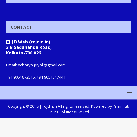
CONTACT
J.B Web (rojdin.in)
3 B Sadananda Road,
Kolkata-700 026
Email: acharya.piyali@gmail.com
+91 9051872515, +91 9051517441
Copyright © 2018 |
rojdin.in
All rights reserved. Powered by
Prismhub
Online Solutions Pvt. Ltd.