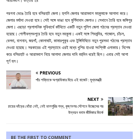
আরামবাগ। উত্তর ২৪
পরগনা ভেঙে তৈরি হবে বসিরহাট জেলা। হুগলি জেলার আরামবাগ মহকুমাকে আলাদা করে।
জেলার মর্যাদা দেওয়া হবে। সেই সঙ্গে ভাঙা হবে মুর্শিদাবাদ জেলাও। সেখানে তৈরি হবে জঙ্গিপুর
জেলা। এছাড়া প্রশাসনিক সুবিধার্থে কাঁথিতে একটি নতুন পুলিশ জেলা গঠনের প্রস্তাব দেওয়া
হয়েছে। গোপীবল্লভপুরে তৈরি হবে নতুন মহকুমা। একই সঙ্গে শিবমন্দির, গাজোল, চাঁচল,
বেলদা, বাগনান, জয়গাঁ, কোলাঘাট, কামারপুকুর এবং টুঙ্গিদিঘিতে নতুন পুরসভা গঠনের প্রস্তাব
দেওয়া হয়েছে। সরকারের এই প্রস্তাবে এরই মধ্যে খুশির হাওয়া সংশ্লিষ্ট এলাকায়। বিশেষ
করে বসিরহাট ও আরামবাগ নিয়ে আলাদা জেলার দাবি বহুদিন ধরেই ছিল। এবার সেই আশা
পূর্ণ হল।
PREVIOUS
পাঁচ শক্তিকে অগ্রাধিকার দিয়ে এই বাজেট : মুখ্যমন্ত্রী
NEXT
চায়ের ভাঁড়ের ধোঁয়া নেই, নেই ডালপুরির গন্ধ, কৃষ্ণনগর স্টেশনে উচ্ছেদের পর
উন্নয়ন বনাম জীবিকার বিতর্ক
BE THE FIRST TO COMMENT