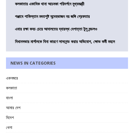
কলকাতার একাধিক থানা আচমকা পরিদর্শনে মুখ্যমন্ত্রী
পঞ্জাবে পাকিস্তান মদতপুষ্ট সন্দেহভাজন নয় জঙ্গি গ্রেফতার
এবার রক্ষা কবচ চেয়ে আদালতের দ্বারস্থ বেপাত্তা টুলু মন্ডলও
বিধানসভার মার্শালকে বিনা কারণে সাসপেন্ড করার অভিযোগ, ক্ষোভ কর্মী মহলে
NEWS IN CATEGORIES
একনজরে
কলকাতা
বাংলা
আমার দেশ
বিদেশ
খেলা