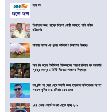
দশে দশ
শিল্পায়নে নজর, রাজ্যে বিড়লা গোষ্ঠী আসছে, দাবি শমীক
ভট্টাচার্যর
মালদায় বালক কে খুনের অভিযোগ বিমাতার বিরুদ্ধে
আর জি করের নির্যাতিতা চিকিৎসকের স্মরণে রবিবার সব সরকারি
স্বাস্থ্য কেন্দ্রে দু মিনিট নীরবতা পালনের সিদ্ধান্ত
দশ ঘন্টা পর জেরা শেষে ভবানী ভবন ছাড়লেন অভিষেকের আপ্ত
সহায়ক সুমিত রায়, রবিবার ফের তলব
১৪৪ থেকে ওয়ার্ড সংখ্যা বেড়ে হচ্ছে ২০৯