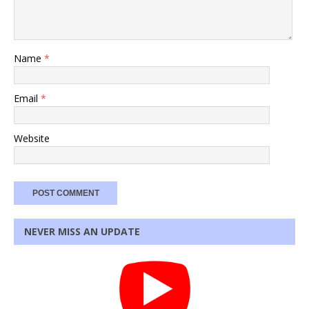
Name
*
Email
*
Website
NEVER MISS AN UPDATE