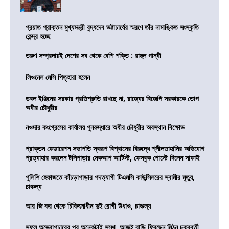
প্রয়াত প্রাক্তন মুখ্যমন্ত্রী বুদ্ধদেব ভট্টাচার্যের স্মরণে তাঁর নামাঙ্কিত সংস্কৃতি
কেন্দ্র হচ্ছে
তরুণ সম্প্রদায়ই দেশের সব থেকে বেশি শক্তি : রাহুল গান্ধী
লিওনেল মেসি পিতৃহারা হলেন
ডবল ইঞ্জিনের সরকার প্রতিশ্রুতি রাখছে না, রাজ্যের বিজেপি সরকারকে তোপ
অধীর চৌধুরীর
নওদার কংগ্রেসের কার্যালয় পুনরুদ্ধারে অধীর চৌধুরীর অবস্থান বিক্ষোভ
প্রাক্তন ফেডারেশন সভাপতি স্বরূপ বিশ্বাসের বিরুদ্ধে শ্লীলতাহানির অভিযোগ
প্রত্যাহার করলেন টলিপাড়ার মেকআপ আর্টিস্ট, ফেসবুক পোস্টে দিলেন সাফাই
পুলিশি হেফাজতে কাঁচড়াপাড়ার পদত্যাগী টিএমসি কাউন্সিলরের স্বামীর মৃত্যু,
চাঞ্চল্য
আর জি কর থেকে চিকিৎসাধীন দুই রোগী উধাও, চাঞ্চল্য
সফল অস্ত্রোপচারের পর অনেকটাই সুস্থ, আজই বাড়ি ফিরছেন মিঠুন চক্রবর্তী