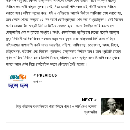
সংবিধান অনুযায়ী, কোনও রাজ্যসভার সাংসদের মেয়াদ শেষ হওয়ার আগে সংশ্লিষ্ট রাজ্যে
নির্বাচন করানোটা বাধ্যতামূলক। সেই নিয়ম মেনেই পশ্চিমবঙ্গে এই পাঁচটি আসনে নির্বাচন
করাতে হবে।কমিশন সূত্রে খবর, যদি ২ এপ্রিলের আগেই নির্বাচন প্রক্রিয়া শেষ করতে হয়,
তবে মেয়াদ শেষের অন্তত ১৫ দিন আগে ভোটপ্রক্রিয়া শেষ করা বাধ্যতামূলক। সেই হিসেবে
মার্চের মাঝামাঝির মধ্যেই নির্বাচন মিটিয়ে ফেলতে হবে। ফলে বিজ্ঞপ্তি জারি করতে হবে
ফেব্রুয়ারির শেষ সপ্তাহের মধ্যেই। অর্থাৎ এসআইআর প্রক্রিয়ার চাপের মধ্যেই রাজ্যের
মুখ্য নির্বাচনী আধিকারিকের দফতরে নতুন করে যুক্ত হচ্ছে রাজ্যসভা নির্বাচনের দায়িত্ব।
পশ্চিমবঙ্গের পাশাপাশি একই সময়ে মহারাষ্ট্র, ওড়িশা, তামিলনাড়ু, তেলেঙ্গানা, অসম, বিহার,
ছত্তিশগড়, হরিয়ানা এবং হিমাচল প্রদেশেও রাজ্যসভার নির্বাচন হবে। তবে প্রতিটি রাজ্যে
পৃথক তারিখে নির্বাচন করার নির্দেশ দিয়েছে কমিশন। এখন তৃণমূল এবং বিজেপি কোন মুখকে
সামনে আনে সেটা নিয়ে রাজনৈতিক মহলে কৌতুহল তৈরি হয়েছে।
PREVIOUS
দশে দশ
NEXT
চিত্র পরিচালক তপন সিনহার প্রয়াণদিবসে শ্রদ্ধা ও আর্মি ডে-র শুভেচ্ছা
মুখ্যমন্ত্রীর