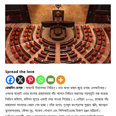
Spread the love
রোজদিন ডেস্ক :
সামনেই বিধানসভা নির্বাচন। তার মধ্যে রাজ্য জুড়ে চলছে এসআইআর।
এসবের মধ্যেই এবার বাংলায় রাজ্যসভার পাঁচ আসনে নির্বাচন করানোর প্রস্তুতি শুরু করেছে
নির্বাচন কমিশন, কমিশন সূত্রে এমনই খবর পাওয়া গিয়েছে। ২ এপ্রিল ২০২৬, রাজ্যের পাঁচ
রাজ্যসভা সাংসদের মেয়াদ শেষ হচ্ছে। তাঁরা হলেন, তৃণমূল কংগ্রেসের সুব্রত বক্সি, ঋতব্রত
বন্দ্যোপাধ্যায়, মৌসম নূর, সাকেত গোখলে এবং সিপিআইএমের বিকাশ রঞ্জন ভট্টাচার্য।