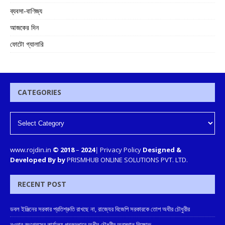
ব্যবসা-বাণিজ্য
আজকের দিন
ফোটো গ্যালারি
CATEGORIES
www.rojdin.in
© 2018
–
2024
|
Privacy Policy
Designed &
Developed By by
PRISMHUB ONLINE SOLUTIONS PVT. LTD.
RECENT POST
ডবল ইঞ্জিনের সরকার প্রতিশ্রুতি রাখছে না, রাজ্যের বিজেপি সরকারকে তোপ অধীর চৌধুরীর
নওদার কংগ্রেসের কার্যালয় পুনরুদ্ধারে অধীর চৌধুরীর অবস্থান বিক্ষোভ