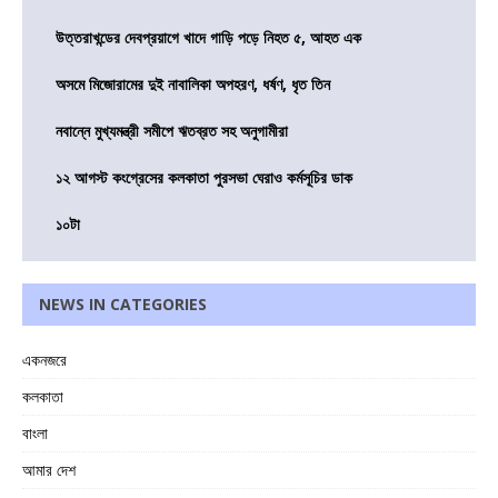
উত্তরাখন্ডের দেবপ্রয়াগে খাদে গাড়ি পড়ে নিহত ৫, আহত এক
অসমে মিজোরামের দুই নাবালিকা অপহরণ, ধর্ষণ, ধৃত তিন
নবান্নে মুখ্যমন্ত্রী সমীপে ঋতব্রত সহ অনুগামীরা
১২ আগস্ট কংগ্রেসের কলকাতা পুরসভা ঘেরাও কর্মসূচির ডাক
১০টা
NEWS IN CATEGORIES
একনজরে
কলকাতা
বাংলা
আমার দেশ