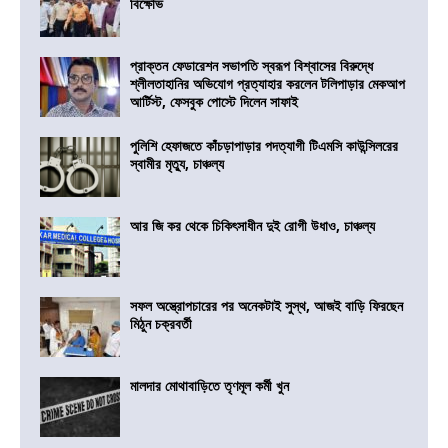
বিক্ষোভ
প্রাক্তন ফেডারেশন সভাপতি স্বরূপ বিশ্বাসের বিরুদ্ধে
শ্লীলতাহানির অভিযোগ প্রত্যাহার করলেন টলিপাড়ার মেকআপ
আর্টিস্ট, ফেসবুক পোস্টে দিলেন সাফাই
পুলিশি হেফাজতে কাঁচড়াপাড়ার পদত্যাগী টিএমসি কাউন্সিলরের
স্বামীর মৃত্যু, চাঞ্চল্য
আর জি কর থেকে চিকিৎসাধীন দুই রোগী উধাও, চাঞ্চল্য
সফল অস্ত্রোপচারের পর অনেকটাই সুস্থ, আজই বাড়ি ফিরছেন
মিঠুন চক্রবর্তী
মালদার মোথাবাড়িতে তৃণমূল কর্মী খুন