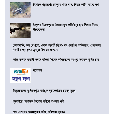
হিমাচল প্রদেশের চাম্বায় খাদে বাস, নিহত আট, আহত দশ
উত্তর দিনাজপুরের ইসলামপুরে গুলিবিদ্ধ হয়ে শিক্ষক নিহত,
উত্তেজনা
তোলাবাজি, ভয় দেখানো, ভোট পরবর্তী হিংসা-সহ একাধিক অভিযোগ, গ্রেফতার
নৈহাটির প্রাক্তন তৃণমূল বিধায়ক সনৎ দে
আজ সকালে ভবানী ভবনে হাজিরা দিলেন অভিষেকের আপ্ত সহায়ক সুমিত রায়
দশে দশ
উত্তরবঙ্গের বুনিয়াদপুরে ব্যাঙ্ক ম্যানেজারের রহস্য মৃত্যু
মুম্বাইয়ে প্রশান্ত কিশোর সমীপে পাওয়ার পত্মী
ফের মেট্রোয় আত্মহত্যার চেষ্টা, পরিষেবা ব্যাহত