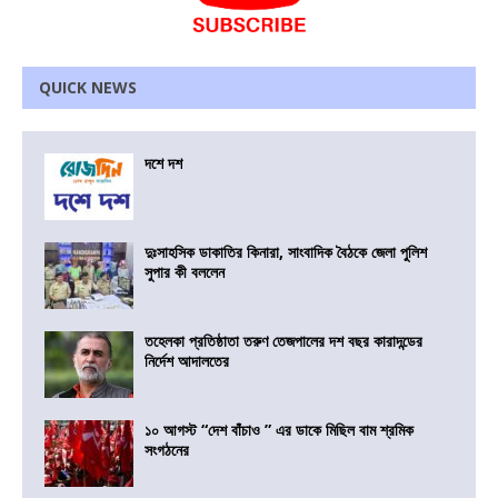
QUICK NEWS
দশে দশ
দুঃসাহসিক ডাকাতির কিনারা, সাংবাদিক বৈঠকে জেলা পুলিশ
সুপার কী বললেন
তহেলকা প্রতিষ্ঠাতা তরুণ তেজপালের দশ বছর কারাদন্ডের
নির্দেশ আদালতের
১০ আগস্ট “দেশ বাঁচাও ” এর ডাকে মিছিল বাম শ্রমিক
সংগঠনের