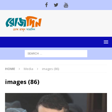
HOME
Media
images (86)
images (86)