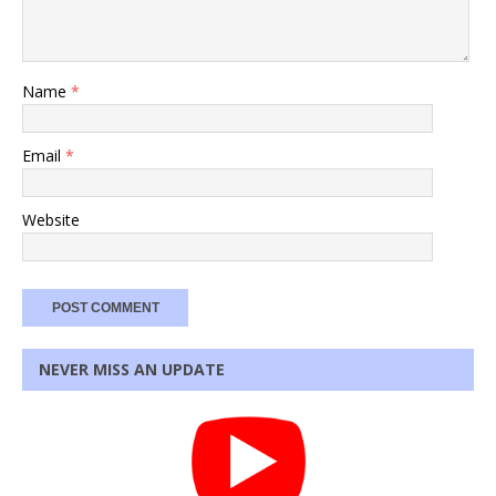
Name
*
Email
*
Website
NEVER MISS AN UPDATE