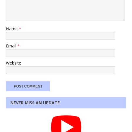
Name
*
Email
*
Website
NEVER MISS AN UPDATE