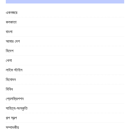
একনজরে
কলকাতা
বাংলা
আমার দেশ
বিদেশ
খেলা
লাইফ স্টাইল
বিনোদন
বিবিধ
প্রেসক্রিপশন
সাহিত্য-সংস্কৃতি
গল্প স্বল্প
সম্পাদকীয়