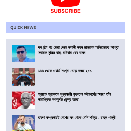
QUICK NEWS
দশ ঘন্টা পর জেরা শেষে ভবানী ভবন ছাড়লেন অভিষেকের আপ্ত
সহায়ক সুমিত রায়, রবিবার ফের তলব
১৪৪ থেকে ওয়ার্ড সংখ্যা বেড়ে হচ্ছে ২০৯
প্রয়াত প্রাক্তন মুখ্যমন্ত্রী বুদ্ধদেব ভট্টাচার্যের স্মরণে তাঁর
নামাঙ্কিত সংস্কৃতি কেন্দ্র হচ্ছে
তরুণ সম্প্রদায়ই দেশের সব থেকে বেশি শক্তি : রাহুল গান্ধী