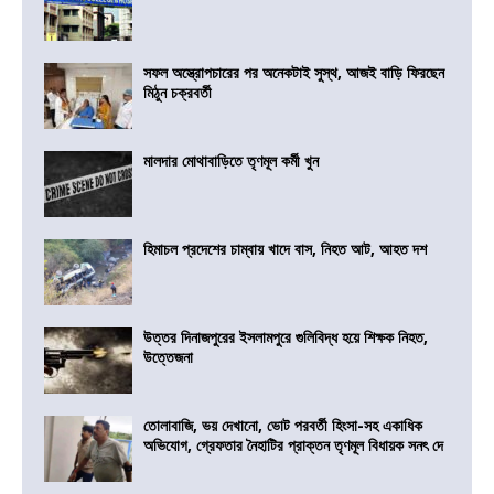
সফল অস্ত্রোপচারের পর অনেকটাই সুস্থ, আজই বাড়ি ফিরছেন
মিঠুন চক্রবর্তী
মালদার মোথাবাড়িতে তৃণমূল কর্মী খুন
হিমাচল প্রদেশের চাম্বায় খাদে বাস, নিহত আট, আহত দশ
উত্তর দিনাজপুরের ইসলামপুরে গুলিবিদ্ধ হয়ে শিক্ষক নিহত,
উত্তেজনা
তোলাবাজি, ভয় দেখানো, ভোট পরবর্তী হিংসা-সহ একাধিক
অভিযোগ, গ্রেফতার নৈহাটির প্রাক্তন তৃণমূল বিধায়ক সনৎ দে