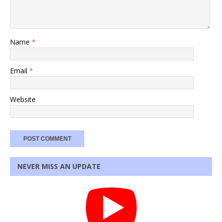
Name
*
Email
*
Website
NEVER MISS AN UPDATE