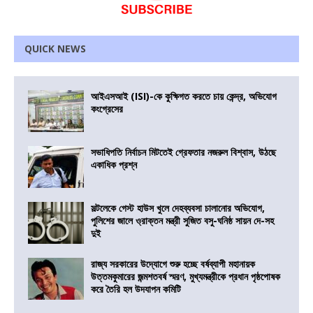
QUICK NEWS
আইএসআই (ISI)-কে কুক্ষিগত করতে চায় কেন্দ্র, অভিযোগ
কংগ্রেসের
সভাধিপতি নির্বাচন মিটতেই গ্রেফতার নজরুল বিশ্বাস, উঠছে
একাধিক প্রশ্ন
সল্টলেকে গেস্ট হাউস খুলে দেহব্যবসা চালানোর অভিযোগ,
পুলিশের জালে ও্রাক্তন মন্ত্রী সুজিত বসু-ঘনিষ্ঠ সায়ন দে-সহ
দুই
রাজ্য সরকারের উদ্যোগে শুরু হচ্ছে বর্ষব্যাপী মহানায়ক
উত্তমকুমারের জন্মশতবর্ষ স্মরণ, মুখ্যমন্ত্রীকে প্রধান পৃষ্ঠপোষক
করে তৈরি হল উদযাপন কমিটি