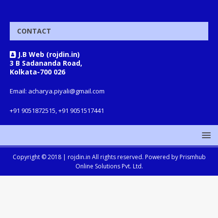
CONTACT
J.B Web (rojdin.in)
3 B Sadananda Road,
Kolkata-700 026
Email: acharya.piyali@gmail.com
+91 9051872515, +91 9051517441
Copyright © 2018 |
rojdin.in
All rights reserved. Powered by
Prismhub
Online Solutions Pvt. Ltd.