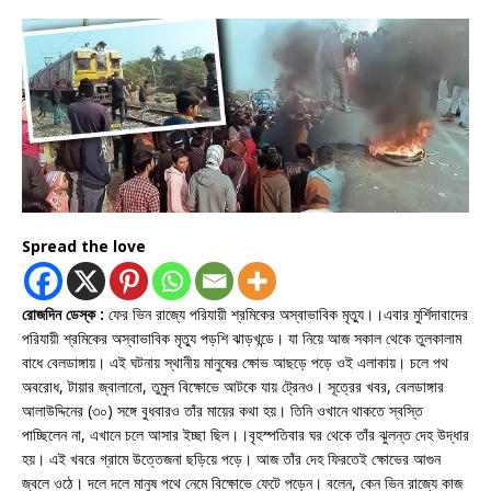
Spread the love
রোজদিন ডেস্ক :
ফের ভিন রাজ্যে পরিযায়ী শ্রমিকের অস্বাভাবিক মৃত্যু।।এবার মুর্শিদাবাদের
পরিযায়ী শ্রমিকের অস্বাভাবিক মৃত্যু পড়শি ঝাড়খন্ডে। যা নিয়ে আজ সকাল থেকে তুলকালাম
বাধে বেলডাঙ্গায়। এই ঘটনায় স্থানীয় মানুষের ক্ষোভ আছড়ে পড়ে ওই এলাকায়। চলে পথ
অবরোধ, টায়ার জ্বালানো, তুমুল বিক্ষোভে আটকে যায় ট্রেনও। সূত্রের খবর, বেলডাঙ্গার
আলাউদ্দিনের (৩০) সঙ্গে বুধবারও তাঁর মায়ের কথা হয়। তিনি ওখানে থাকতে স্বস্তি
পাচ্ছিলেন না, এখানে চলে আসার ইচ্ছা ছিল।।বৃহস্পতিবার ঘর থেকে তাঁর ঝুলন্ত দেহ উদ্ধার
হয়। এই খবরে গ্রামে উত্তেজনা ছড়িয়ে পড়ে। আজ তাঁর দেহ ফিরতেই ক্ষোভের আগুন
জ্বলে ওঠে। দলে দলে মানুষ পথে নেমে বিক্ষোভে ফেটে পড়েন। বলেন, কেন ভিন রাজ্যে কাজ