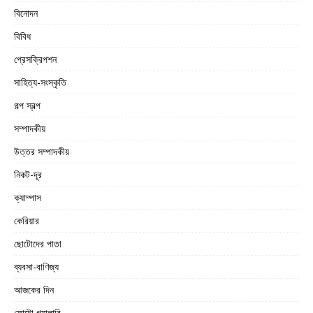
বিনোদন
বিবিধ
প্রেসক্রিপশন
সাহিত্য-সংস্কৃতি
গল্প স্বল্প
সম্পাদকীয়
উত্তর সম্পাদকীয়
নিকট-দূর
ক্যাম্পাস
কেরিয়ার
ছোটোদের পাতা
ব্যবসা-বাণিজ্য
আজকের দিন
ফোটো গ্যালারি