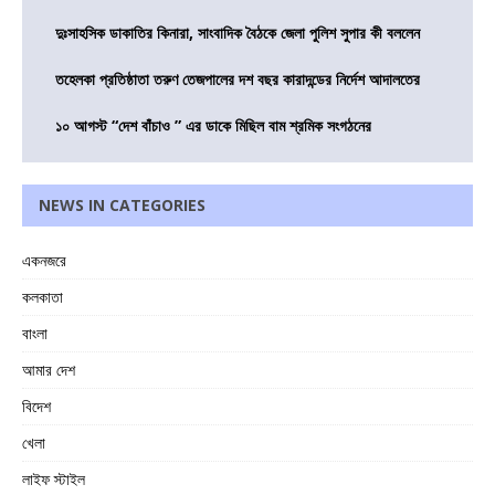
দুঃসাহসিক ডাকাতির কিনারা, সাংবাদিক বৈঠকে জেলা পুলিশ সুপার কী বললেন
তহেলকা প্রতিষ্ঠাতা তরুণ তেজপালের দশ বছর কারাদন্ডের নির্দেশ আদালতের
১০ আগস্ট “দেশ বাঁচাও ” এর ডাকে মিছিল বাম শ্রমিক সংগঠনের
NEWS IN CATEGORIES
একনজরে
কলকাতা
বাংলা
আমার দেশ
বিদেশ
খেলা
লাইফ স্টাইল