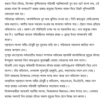
করতে গিয়ে তাঁদের, বিশেষত মুর্শিদাবাদের পরিযায়ী শ্রমিকদেরই খুন হতে হয়? বাংলা বলা, এই
রাজ্যে থাকা কি অপরাধ?? হাজার হাজার মানুষের বিক্ষোভ সামাল দিতে বিরাট পুলিশবাহিনী
মোতায়েন করা হয়।
পরিবারের অভিযোগ, আলাউদ্দিনকে খুন করে ঝুলিয়ে দেওয়া হয়। তিনি ঝাড়খন্ডে ফেরিওয়ালার
কাজ করতেন। জাতীয় সড়ক অবরোধ হওয়ায় বহু যানবাহন আটকে পড়ে। ট্রেনে পাথর ছোঁড়ার
অভিযোগও ওঠে। বহুক্ষণ এই পরিস্থিতি চলার পর তা স্বাভাবিক হয়। তবে মানুষের ক্ষোভ
যায় নি। স্থানীয়রা অনেকে পরিযায়ীদের সমস্যায় রাজ্য ও কেন্দ্র উভয় শাসককেই দায়ী
করেন।
প্রাক্তন সাংসদ অধীর চৌধুরী মৃত যুবকের বাড়ি যান। পরিবারকে সমবেদনা জানিয়ে পাশে
থাকার আশ্বাস দেন।
তৃণমূল কংগ্রেসের সর্বভারতীয় সাধারণ সম্পাদক অভিষেক ব্যানার্জি আলাউদ্দিনের মৃত্যুর ঘটনায়
উপযুক্ত ব্যবস্থা নিতে ঝাড়খন্ডের মুখ্যমন্ত্রী হেমন্ত সোরেনের সঙ্গে কথা বলেন।
বিরোধী নেতা শুভেন্দু অধিকারী বিক্ষোভের ঘটনায় রাজ্যে আইনশৃঙ্খলা পরিস্থিতি নিয়ে তোপ
দাগেন। তাঁর অভিযোগ, বেলডাঙ্গা পুরোপুরি দুষ্কৃতি, গুন্ডা, মস্তানদের দখলে চলে গেছে।
তিনি আজকের বিক্ষোভের নেপথ্যে শাসক দলের মদত আছে বলে অভিযোগ করেন।
অন্যদিকে প্রাক্তন সাংসদ অধীর চৌধুরী র অভিযোগ, আরএসএস, ভিএইচপি, বজরং দলে
অন্য রাজ্যে এখানকার পরিযায়ী শ্রমিকদের অত্যাচার করছে।।
বিক্ষোভকারীরা অনেকেই স্থানীয় সাংসদ, বিধায়কদের বিরুদ্ধেও ক্ষোভ উগরে দেন। এলাকায়
কাজের অভাবই ভিন রাজ্যে তাঁদের অকাল মৃত্যুর দিকে ঠেলে দিচ্ছে বলে জানান।