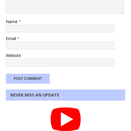
Name
*
Email
*
Website
NEVER MISS AN UPDATE