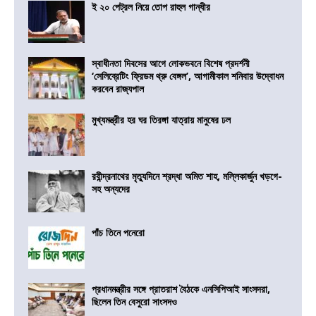
ই ২০ পেট্রল নিয়ে তোপ রাহুল গান্ধীর
স্বাধীনতা দিবসের আগে লোকভবনে বিশেষ প্রদর্শনী
‘সেলিব্রেটিং ফ্রিডম থ্রু বেঙ্গল’, আগামীকাল শনিবার উদ্বোধন
করবেন রাজ্যপাল
মুখ্যমন্ত্রীর হর ঘর তিরঙ্গা যাত্রায় মানুষের ঢল
রবীন্দ্রনাথের মৃত্যুদিনে শ্রদ্ধা অমিত শাহ, মল্লিকার্জুন খড়গে-
সহ অন্যদের
পাঁচ তিনে পনেরো
প্রধানমন্ত্রীর সঙ্গে প্রাতরাশ বৈঠকে এনসিপিআই সাংসদরা,
ছিলেন তিন বেসুরো সাংসদও