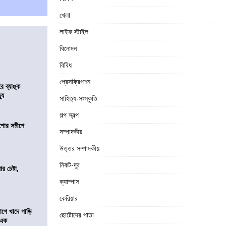
খেলা
লাইফ স্টাইল
বিনোদন
বিবিধ
প্রেসক্রিপশন
রে ব্যাঙ্ক
যু
সাহিত্য-সংস্কৃতি
গল্প স্বল্প
কিশোর সমীপে
সম্পাদকীয়
উত্তর সম্পাদকীয়
নিকট-দূর
র চেষ্টা,
ক্যাম্পাস
কেরিয়ার
য়াগে খাদে গাড়ি
ছোটোদের পাতা
 এক