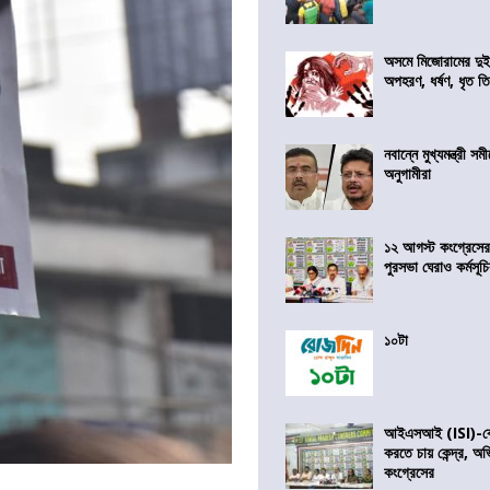
অসমে মিজোরামের দুই
অপহরণ, ধর্ষণ, ধৃত ত
নবান্নে মুখ্যমন্ত্রী 
অনুগামীরা
১২ আগস্ট কংগ্রেসে
পুরসভা ঘেরাও কর্মসূ
১০টা
আইএসআই (ISI)-কে 
করতে চায় কেন্দ্র, অ
কংগ্রেসের