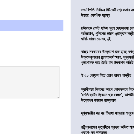
সভাধিপতি নির্বাচন মিটতেই গ্রেফতার ন
উঠছে একাধিক প্রশ্ন
সল্টলেকে গেস্ট হাউস খুলে দেহব্যবসা চ
অভিযোগ, পুলিশের জালে ও্রাক্তন মন্ত্রী
ঘনিষ্ঠ সায়ন দে-সহ দুই
রাজ্য সরকারের উদ্যোগে শুরু হচ্ছে বর্ষব
উত্তমকুমারের জন্মশতবর্ষ স্মরণ, মুখ্যমন্ত
পৃষ্ঠপোষক করে তৈরি হল উদযাপন কমিটি
ই ২০ পেট্রল নিয়ে তোপ রাহুল গান্ধীর
স্বাধীনতা দিবসের আগে লোকভবনে বিশেষ
‘সেলিব্রেটিং ফ্রিডম থ্রু বেঙ্গল’, আগা
উদ্বোধন করবেন রাজ্যপাল
মুখ্যমন্ত্রীর হর ঘর তিরঙ্গা যাত্রায় মানুষ
রবীন্দ্রনাথের মৃত্যুদিনে শ্রদ্ধা অমিত শাহ
খড়গে-সহ অন্যদের