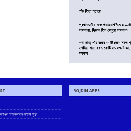
পাঁচ তিনে পনেরো
প্রধানমন্ত্রীর সঙ্গে প্রাতরাশ বৈঠকে এ
সাংসদরা, ছিলেন তিন বেসুরো সাংসদও
গত সাড়ে পাঁচ বছরে ৭৭টি দেশে সফর প্রধ
মোদির, খরচ ৫৫৭ কোটি ৫১ লক্ষ টাকা,
সরকার
OST
ROJDIN APPS
 ব্যাঙ্ক ম্যানেজারের রহস্য মৃত্যু