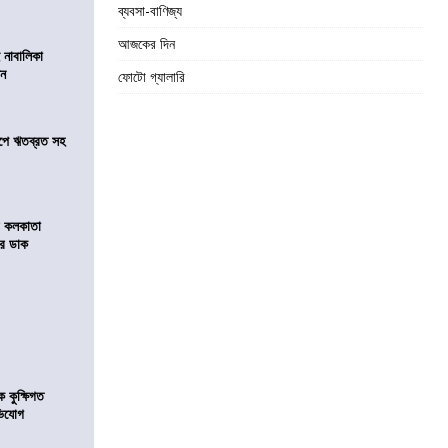
ব্যবসা-বাণিজ্য
আজকের দিন
 নাবালিকা
িন
ফোটো গ্যালারি
সমীপে ঋতব্রত সহ
র কলকাতা
চির ডাক
কুক্ষিগত
ভিযোগ