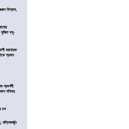
জরুল বিশ্বাস,
ালানোর
 সুজিত বসু-
্যাপী মহানায়ক
্রীকে প্রধান
 প্রদর্শনী
মীকাল শনিবার
ের ঢল
, মল্লিকার্জুন