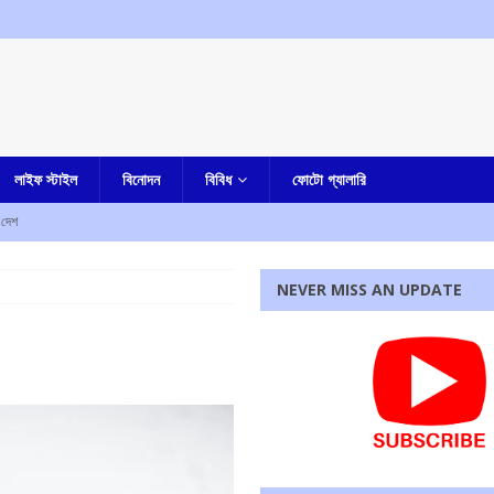
লাইফ স্টাইল
বিনোদন
বিবিধ
ফোটো গ্যালারি
দেশ
NEVER MISS AN UPDATE
হস্য মৃত্যু
আমার বাংলা
ী
এক নজরে
াহত
এক নজরে
ে নিহত ৫, আহত এক
এক নজরে
রধোর, উত্তেজনা ডোমজুর এলাকায়..
বাংলা