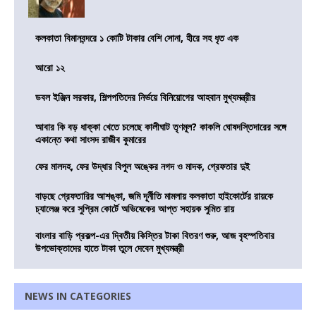
কলকাতা বিমানবন্দরে ১ কোটি টাকার বেশি সোনা, হীরে সহ ধৃত এক
আরো ১২
ডবল ইঞ্জিন সরকার, শিল্পপতিদের নির্ভয়ে বিনিয়োগের আহবান মুখ্যমন্ত্রীর
আবার কি বড় ধাক্কা খেতে চলেছে কালীঘাট তৃণমূল? কাকলি ঘোষদস্তিদারের সঙ্গে
একান্তে কথা সাংসদ রাজীব কুমারের
ফের মালদহ, ফের উদ্ধার বিপুল অঙ্কের নগদ ও মাদক, গ্রেফতার দুই
বাড়ছে গ্রেফতারির আশঙ্কা, জমি দূর্নীতি মামলায় কলকাতা হাইকোর্টের রায়কে
চ্যালেঞ্জ করে সুপ্রিম কোর্টে অভিষেকের আপ্ত সহায়ক সুমিত রায়
বাংলার বাড়ি প্রকল্প-এর দ্বিতীয় কিস্তির টাকা বিতরণ শুরু, আজ বৃহস্পতিবার
উপভোক্তাদের হাতে টাকা তুলে দেবেন মুখ্যমন্ত্রী
NEWS IN CATEGORIES