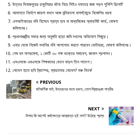
উত্তর দিনাজপুরের চাকুলিয়ার ঘটনা নিয়ে সিইও দফতরে জমা পড়ল পুলিশি রিপোর্ট
আদালতে নির্দেশে জায়গা বদলে আজ মন্দিরতলা বাসস্ট্যান্ডে বিজেপির ধরনা
এসআইআরের নথি হিসেবে গ্রাহ্য হবে না মাধ্যমিকের অ্যাডমিট কার্ড, ঘোষণা
কমিশনের।
প্রধানমন্ত্রীর সভার জন্য অনুমতি ছাড়া জমি দখলের অভিযোগ সিঙ্গুরে।
এবার থেকে নিজেই শুনানির নথি আপলোড করতে পারবেন ভোটাররা, ঘোষণা কমিশনের।
শেষ হল সাগরমেলা, ১ কোটি ৩০ লক্ষ ভক্তের সমাবেশ, জানাল প্রশাসন।
এসএসকে৷ এমএসকে শিক্ষকদের বেতন বাড়ল তিন শতাংশ।
নোবেল হাতে ছবি ট্রাম্পের, ম্যাচাদোর নোবেল? শুরু বিতর্ক
PREVIOUS
মণিকর্ণিকা ঘাট, উন্নয়নের নামে ধ্বংস, তোপ প্রিয়াঙ্কা গান্ধীর
NEXT
নিপায় কি আগেই কর্মক্ষেত্রে আক্রান্ত দুই নার্স? উঠেছে প্রশ্ন