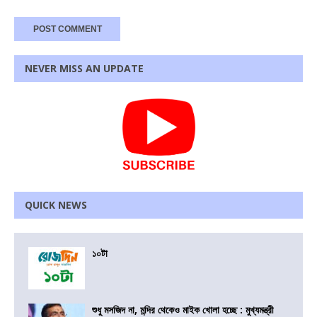
NEVER MISS AN UPDATE
QUICK NEWS
১০টা
শুধু মসজিদ না, মন্দির থেকেও মাইক খোলা হচ্ছে : মুখ্যমন্ত্রী