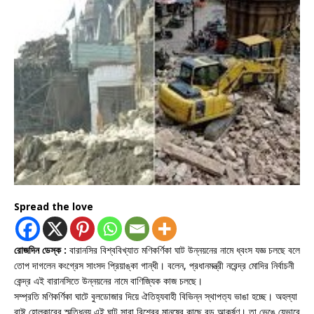
Spread the love
রোজদিন ডেস্ক :
বারানসির বিশ্ববিখ্যাত মণিকর্ণিকা ঘাট উন্নয়নের নামে ধ্বংস যজ্ঞ চলছে বলে
তোপ দাগলেন কংগ্রেস সাংসদ প্রিয়াঙ্কা গান্ধী। বলেন, প্রধানমন্ত্রী নরেন্দ্র মোদির নির্বাচনী
কেন্দ্র এই বারানসিতে উন্নয়নের নামে বাণিজ্যিক কাজ চলছে।
সম্প্রতি মণিকর্ণিকা ঘাটে বুলডোজার দিয়ে ঐতিহ্যবাহী বিভিন্ন স্থাপত্য ভাঙা হচ্ছে। অহল্যা
বাঈ হোলকারের স্মৃতিধন্য এই ঘাট সারা বিশ্বের মানুষের কাছে বড় আকর্ষণ। তা ভেঙে যেভাবে