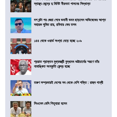
স্বাস্থ্য কেন্দ্রে দু মিনিট নীরবতা পালনের সিদ্ধান্ত
দশ ঘন্টা পর জেরা শেষে ভবানী ভবন ছাড়লেন অভিষেকের আপ্ত
সহায়ক সুমিত রায়, রবিবার ফের তলব
১৪৪ থেকে ওয়ার্ড সংখ্যা বেড়ে হচ্ছে ২০৯
প্রয়াত প্রাক্তন মুখ্যমন্ত্রী বুদ্ধদেব ভট্টাচার্যের স্মরণে তাঁর
নামাঙ্কিত সংস্কৃতি কেন্দ্র হচ্ছে
তরুণ সম্প্রদায়ই দেশের সব থেকে বেশি শক্তি : রাহুল গান্ধী
লিওনেল মেসি পিতৃহারা হলেন