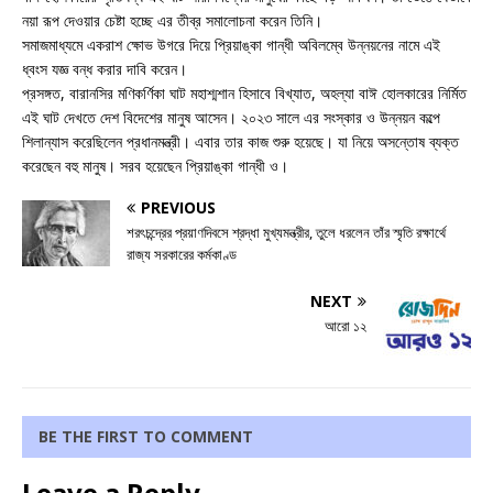
নয়া রূপ দেওয়ার চেষ্টা হচ্ছে এর তীব্র সমালোচনা করেন তিনি।
সমাজমাধ্যমে একরাশ ক্ষোভ উগরে দিয়ে প্রিয়াঙ্কা গান্ধী অবিলম্বে উন্নয়নের নামে এই
ধ্বংস যজ্ঞ বন্ধ করার দাবি করেন।
প্রসঙ্গত, বারানসির মণিকর্ণিকা ঘাট মহাশ্মশান হিসাবে বিখ্যাত, অহল্যা বাঈ হোলকারের নির্মিত
এই ঘাট দেখতে দেশ বিদেশের মানুষ আসেন। ২০২৩ সালে এর সংস্কার ও উন্নয়ন কল্পে
শিলান্যাস করেছিলেন প্রধানমন্ত্রী। এবার তার কাজ শুরু হয়েছে। যা নিয়ে অসন্তোষ ব্যক্ত
করেছেন বহু মানুষ। সরব হয়েছেন প্রিয়াঙ্কা গান্ধী ও।
PREVIOUS
শরৎচন্দ্রের প্রয়াণদিবসে শ্রদ্ধা মুখ্যমন্ত্রীর, তুলে ধরলেন তাঁর স্মৃতি রক্ষার্থে
রাজ্য সরকারের কর্মকাণ্ড
NEXT
আরো ১২
BE THE FIRST TO COMMENT
Leave a Reply