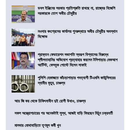
ডবল ইঞ্জিনের সরকার প্রতিশ্রুতি রাখছে না, রাজ্যের বিজেপি
সরকারকে তোপ অধীর চৌধুরীর
নওদার কংগ্রেসের কার্যালয় পুনরুদ্ধারে অধীর চৌধুরীর অবস্থান
বিক্ষোভ
প্রাক্তন ফেডারেশন সভাপতি স্বরূপ বিশ্বাসের বিরুদ্ধে
শ্লীলতাহানির অভিযোগ প্রত্যাহার করলেন টলিপাড়ার মেকআপ
আর্টিস্ট, ফেসবুক পোস্টে দিলেন সাফাই
পুলিশি হেফাজতে কাঁচড়াপাড়ার পদত্যাগী টিএমসি কাউন্সিলরের
স্বামীর মৃত্যু, চাঞ্চল্য
আর জি কর থেকে চিকিৎসাধীন দুই রোগী উধাও, চাঞ্চল্য
সফল অস্ত্রোপচারের পর অনেকটাই সুস্থ, আজই বাড়ি ফিরছেন মিঠুন চক্রবর্তী
মালদার মোথাবাড়িতে তৃণমূল কর্মী খুন