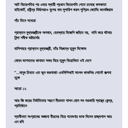
আট বিচারপতির পর এবার স্থায়ী প্রধান বিচারপতি পেতে চলেছে কলকাতা
হাইকোর্ট, রবীন্দ্র বিঠ্ঠলরাও ঘুগের নাম সুপারিশ করল সুপ্রিম কোর্টের কলেজিয়াম
পাঁচ তিনে পনেরো
প্রাক্তন মুখ্যমন্ত্রীকে অপমান, হেনস্থায় বিজেপি জড়িত নয়, দাবি করে ঘটনার
নিন্দা শমীক ভট্টাচার্যর
হালিশহরে প্রাক্তন মুখ্যমন্ত্রী, তাঁর বিরুদ্ধে তুমুল বিক্ষোভ
মোহন ভাগবতের কানাডা সফর ঘিরে তুমুল বিরোধিতা ওই দেশে
“…মানুষ চিনতে এত ভুল করলাম!! এনসিপিআই সাংসদ কাকলির পোস্টে জল্পনা
তুঙ্গে
আরো ১২
আর জি করের নির্যাতিতার স্মরণে নীরবতা পালন হোল সব সরকারি স্বাস্থ্য কেন্দ্র,
প্রতিষ্ঠানে
স্বাধীনতা সংগ্রামের অজানা বীরদের নিয়ে গবেষণার ডাক দিলেন রাজ্যপাল আর
এন রবি