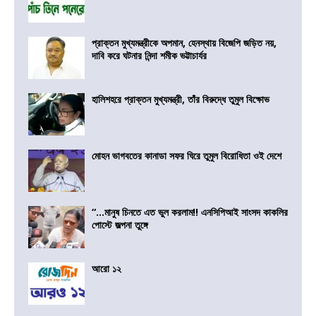
প্রাক্তন মুখ্যমন্ত্রীকে অপমান, হেনস্থায় বিজেপি জড়িত নয়,
দাবি করে ঘটনার নিন্দা শমীক ভট্টাচার্যর
হালিশহরে প্রাক্তন মুখ্যমন্ত্রী, তাঁর বিরুদ্ধে তুমুল বিক্ষোভ
মোহন ভাগবতের কানাডা সফর ঘিরে তুমুল বিরোধিতা ওই দেশে
“…মানুষ চিনতে এত ভুল করলাম!! এনসিপিআই সাংসদ কাকলির
পোস্টে জল্পনা তুঙ্গে
আরো ১২