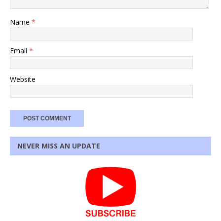
Name
*
Email
*
Website
NEVER MISS AN UPDATE