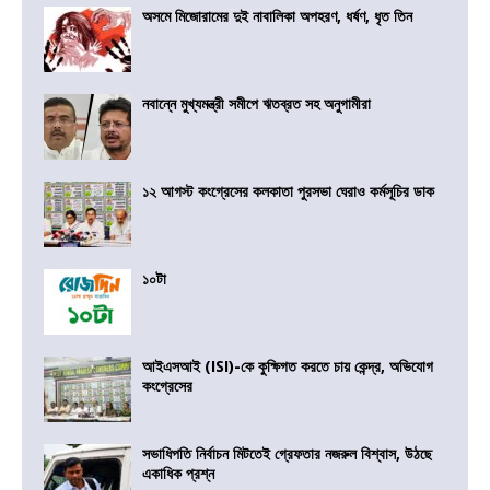
অসমে মিজোরামের দুই নাবালিকা অপহরণ, ধর্ষণ, ধৃত তিন
নবান্নে মুখ্যমন্ত্রী সমীপে ঋতব্রত সহ অনুগামীরা
১২ আগস্ট কংগ্রেসের কলকাতা পুরসভা ঘেরাও কর্মসূচির ডাক
১০টা
আইএসআই (ISI)-কে কুক্ষিগত করতে চায় কেন্দ্র, অভিযোগ
কংগ্রেসের
সভাধিপতি নির্বাচন মিটতেই গ্রেফতার নজরুল বিশ্বাস, উঠছে
একাধিক প্রশ্ন