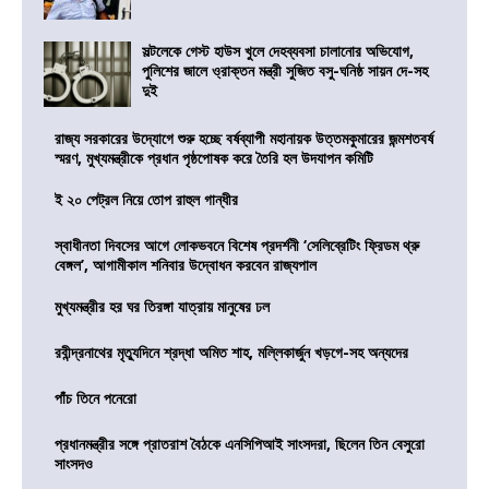
সল্টলেকে গেস্ট হাউস খুলে দেহব্যবসা চালানোর অভিযোগ,
পুলিশের জালে ও্রাক্তন মন্ত্রী সুজিত বসু-ঘনিষ্ঠ সায়ন দে-সহ
দুই
রাজ্য সরকারের উদ্যোগে শুরু হচ্ছে বর্ষব্যাপী মহানায়ক উত্তমকুমারের জন্মশতবর্ষ
স্মরণ, মুখ্যমন্ত্রীকে প্রধান পৃষ্ঠপোষক করে তৈরি হল উদযাপন কমিটি
ই ২০ পেট্রল নিয়ে তোপ রাহুল গান্ধীর
স্বাধীনতা দিবসের আগে লোকভবনে বিশেষ প্রদর্শনী ‘সেলিব্রেটিং ফ্রিডম থ্রু
বেঙ্গল’, আগামীকাল শনিবার উদ্বোধন করবেন রাজ্যপাল
মুখ্যমন্ত্রীর হর ঘর তিরঙ্গা যাত্রায় মানুষের ঢল
রবীন্দ্রনাথের মৃত্যুদিনে শ্রদ্ধা অমিত শাহ, মল্লিকার্জুন খড়গে-সহ অন্যদের
পাঁচ তিনে পনেরো
প্রধানমন্ত্রীর সঙ্গে প্রাতরাশ বৈঠকে এনসিপিআই সাংসদরা, ছিলেন তিন বেসুরো
সাংসদও