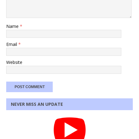
Name
*
Email
*
Website
NEVER MISS AN UPDATE