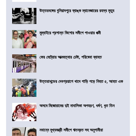
উত্তরবঙ্গের বুনিয়াদপুরে ব্যাঙ্ক ম্যানেজারের রহস্য মৃত্যু
মুম্বাইয়ে প্রশান্ত কিশোর সমীপে পাওয়ার পত্মী
ফের মেট্রোয় আত্মহত্যার চেষ্টা, পরিষেবা ব্যাহত
উত্তরাখন্ডের দেবপ্রয়াগে খাদে গাড়ি পড়ে নিহত ৫, আহত এক
অসমে মিজোরামের দুই নাবালিকা অপহরণ, ধর্ষণ, ধৃত তিন
নবান্নে মুখ্যমন্ত্রী সমীপে ঋতব্রত সহ অনুগামীরা