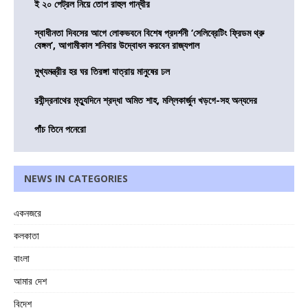
ই ২০ পেট্রল নিয়ে তোপ রাহুল গান্ধীর
স্বাধীনতা দিবসের আগে লোকভবনে বিশেষ প্রদর্শনী ‘সেলিব্রেটিং ফ্রিডম থ্রু
বেঙ্গল’, আগামীকাল শনিবার উদ্বোধন করবেন রাজ্যপাল
মুখ্যমন্ত্রীর হর ঘর তিরঙ্গা যাত্রায় মানুষের ঢল
রবীন্দ্রনাথের মৃত্যুদিনে শ্রদ্ধা অমিত শাহ, মল্লিকার্জুন খড়গে-সহ অন্যদের
পাঁচ তিনে পনেরো
NEWS IN CATEGORIES
একনজরে
কলকাতা
বাংলা
আমার দেশ
বিদেশ