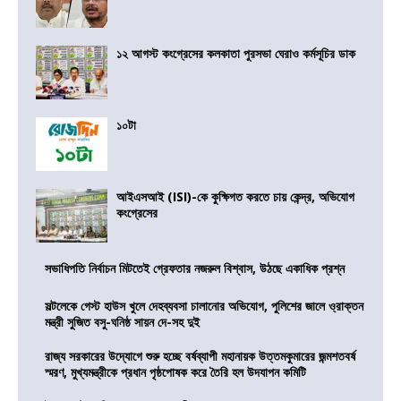
১২ আগস্ট কংগ্রেসের কলকাতা পুরসভা ঘেরাও কর্মসূচির ডাক
১০টা
আইএসআই (ISI)-কে কুক্ষিগত করতে চায় কেন্দ্র, অভিযোগ
কংগ্রেসের
সভাধিপতি নির্বাচন মিটতেই গ্রেফতার নজরুল বিশ্বাস, উঠছে একাধিক প্রশ্ন
সল্টলেকে গেস্ট হাউস খুলে দেহব্যবসা চালানোর অভিযোগ, পুলিশের জালে ও্রাক্তন
মন্ত্রী সুজিত বসু-ঘনিষ্ঠ সায়ন দে-সহ দুই
রাজ্য সরকারের উদ্যোগে শুরু হচ্ছে বর্ষব্যাপী মহানায়ক উত্তমকুমারের জন্মশতবর্ষ
স্মরণ, মুখ্যমন্ত্রীকে প্রধান পৃষ্ঠপোষক করে তৈরি হল উদযাপন কমিটি