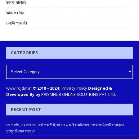
ব্যবসা-বাণিজ্য
আজকের দিন
ফোটো গ্যালারি
CATEGORIES
www.rojdin.in
© 2018
–
2024
|
Privacy Policy
Designed &
Developed By by
PRISMHUB ONLINE SOLUTIONS PVT. LTD.
RECENT POST
তোলাবাজি, ভয় দেখানো, ভোট পরবর্তী হিংসা-সহ একাধিক অভিযোগ, গ্রেফতার নৈহাটির প্রাক্তন
তৃণমূল বিধায়ক সনত দে