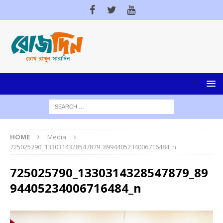
HOME
Media
725025790_1330314328547879_8994405234006716484_n
725025790_1330314328547879_89
94405234006716484_n