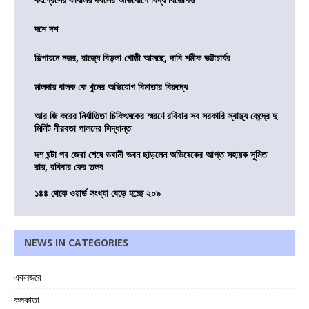
দশে দশ
শিল্পায়নে নজর, রাজ্যে বিড়লা গোষ্ঠী আসছে, দাবি শমীক ভট্টাচার্যর
মালদায় বালক কে খুনের অভিযোগ বিমাতার বিরুদ্ধে
আর জি করের নির্যাতিতা চিকিৎসকের স্মরণে রবিবার সব সরকারি স্বাস্থ্য কেন্দ্রে দু
মিনিট নীরবতা পালনের সিদ্ধান্ত
দশ ঘন্টা পর জেরা শেষে ভবানী ভবন ছাড়লেন অভিষেকের আপ্ত সহায়ক সুমিত
রায়, রবিবার ফের তলব
১৪৪ থেকে ওয়ার্ড সংখ্যা বেড়ে হচ্ছে ২০৯
NEWS IN CATEGORIES
একনজরে
কলকাতা