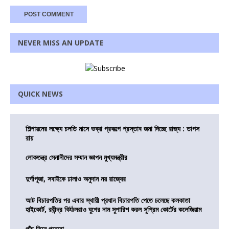
NEVER MISS AN UPDATE
QUICK NEWS
শিল্পায়নের লক্ষ্যে চলতি মাসে ভব্যা প্রকল্পে প্রস্তাব জমা দিচ্ছে রাজ্য : তাপস
রায়
লোকতন্ত্র সেনানীদের সম্মান জ্ঞাপন মুখ্যমন্ত্রীর
দুর্গাপূজা, সবাইকে ঢালাও অনুদান নয় রাজ্যের
আট বিচারপতির পর এবার স্থায়ী প্রধান বিচারপতি পেতে চলেছে কলকাতা
হাইকোর্ট, রবীন্দ্র বিঠ্ঠলরাও ঘুগের নাম সুপারিশ করল সুপ্রিম কোর্টের কলেজিয়াম
পাঁচ তিনে পনেরো