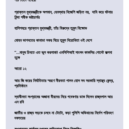
প্রাক্তন মুখ্যমন্ত্রীকে অপমান, হেনস্থায় বিজেপি জড়িত নয়, দাবি করে ঘটনার
নিন্দা শমীক ভট্টাচার্যর
হালিশহরে প্রাক্তন মুখ্যমন্ত্রী, তাঁর বিরুদ্ধে তুমুল বিক্ষোভ
মোহন ভাগবতের কানাডা সফর ঘিরে তুমুল বিরোধিতা ওই দেশে
“…মানুষ চিনতে এত ভুল করলাম!! এনসিপিআই সাংসদ কাকলির পোস্টে জল্পনা
তুঙ্গে
আরো ১২
আর জি করের নির্যাতিতার স্মরণে নীরবতা পালন হোল সব সরকারি স্বাস্থ্য কেন্দ্র,
প্রতিষ্ঠানে
স্বাধীনতা সংগ্রামের অজানা বীরদের নিয়ে গবেষণার ডাক দিলেন রাজ্যপাল আর
এন রবি
জাতীয় ও রাজ্য সড়কে চলবে না টোটো, কড়া পুলিশি অভিযানের নির্দেশ পরিবহণ
দফতরের
কংগ্রেসের কার্যালয় দখলের অভিযোগে বিদ্ধ বিজেপিও