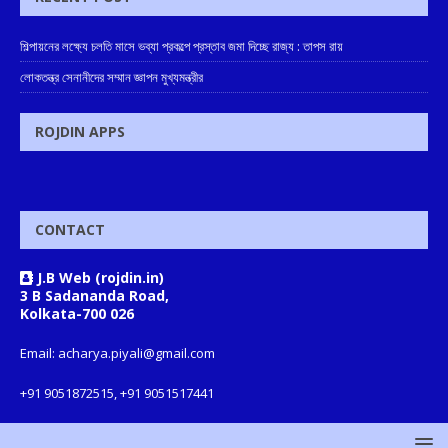
শিল্পায়নের লক্ষ্যে চলতি মাসে ভব্যা প্রকল্পে প্রস্তাব জমা দিচ্ছে রাজ্য : তাপস রায়
লোকতন্ত্র সেনানীদের সম্মান জ্ঞাপন মুখ্যমন্ত্রীর
ROJDIN APPS
CONTACT
J.B Web (rojdin.in)
3 B Sadananda Road,
Kolkata-700 026
Email: acharya.piyali@gmail.com
+91 9051872515, +91 9051517441