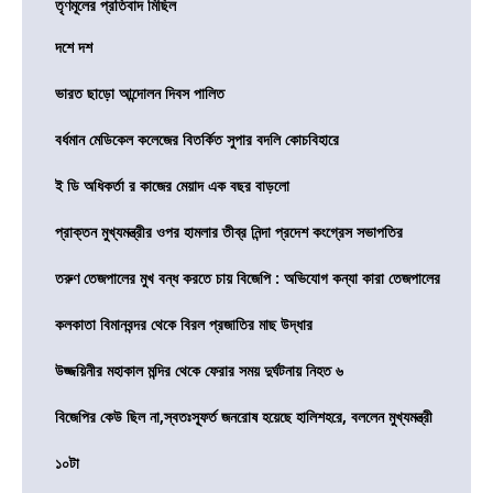
তৃণমূলের প্রতিবাদ মিছিল
দশে দশ
ভারত ছাড়ো আন্দোলন দিবস পালিত
বর্ধমান মেডিকেল কলেজের বিতর্কিত সুপার বদলি কোচবিহারে
ই ডি অধিকর্তা র কাজের মেয়াদ এক বছর বাড়লো
প্রাক্তন মুখ্যমন্ত্রীর ওপর হামলার তীব্র নিন্দা প্রদেশ কংগ্রেস সভাপতির
তরুণ তেজপালের মুখ বন্ধ করতে চায় বিজেপি : অভিযোগ কন্যা কারা তেজপালের
কলকাতা বিমানবন্দর থেকে বিরল প্রজাতির মাছ উদ্ধার
উজ্জয়িনীর মহাকাল মন্দির থেকে ফেরার সময় দুর্ঘটনায় নিহত ৬
বিজেপির কেউ ছিল না,স্বতঃস্ফূর্ত জনরোষ হয়েছে হালিশহরে, বললেন মুখ্যমন্ত্রী
১০টা