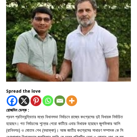
Spread the love
রোজদিন ডেস্ক :
প্রবল প্রতিদ্বন্দ্বিতার মধ্যে বিধানসভা নির্বাচনে রাজ্যে কংগ্রেসের দুই বিধায়ক নির্বাচিত
হয়েছেন। গত নির্বাচনের শূন্যের গেরো কাটিয়ে এবার বিধায়ক হয়েছেন জুলফিকার আলি
(রানিনগর) ও মোতাব শেখ (ফরাক্কা)। আজ জাতীয় কংগ্রেসের সাধারণ সম্পাদক কে সি
বেণুগোপাল বিধানসভায় জুলফিকার আলি-কে দলের পরিষদীয় নেতা ও মোতাব শেখ-কে সহ