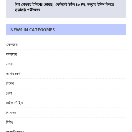
দিঘা মোহনায় ইলিশের জোয়ার, একদিনেই উঠল ৪০ টন, সস্তায় ইলিশ কিনতে
হুড়োহুড়ি পর্যটকদের
NEWS IN CATEGORIES
একনজরে
কলকাতা
বাংলা
আমার দেশ
বিদেশ
খেলা
লাইফ স্টাইল
বিনোদন
বিবিধ
প্রেসক্রিপশন