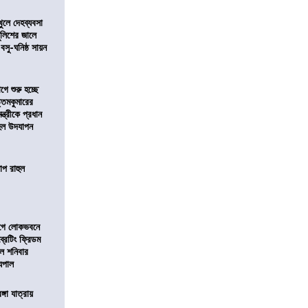
খুলে দেহব্যবসা
লিশের জালে
 বসু-ঘনিষ্ঠ সায়ন
ে শুরু হচ্ছে
ত্তমকুমারের
মন্ত্রীকে প্রধান
 হল উদযাপন
োপ রাহুল
আগে লোকভবনে
ব্রেটিং ফ্রিডম
াল শনিবার
যপাল
ঙ্গা যাত্রায়