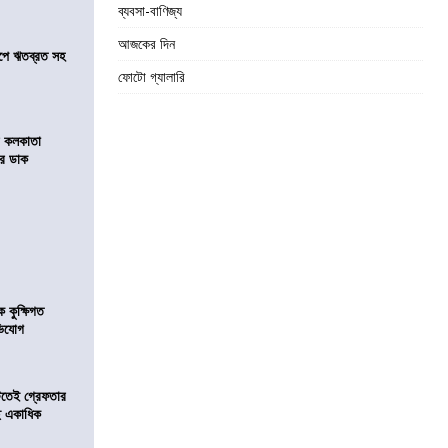
ব্যবসা-বাণিজ্য
আজকের দিন
সমীপে ঋতব্রত সহ
ফোটো গ্যালারি
র কলকাতা
চির ডাক
কুক্ষিগত
ভিযোগ
িটতেই গ্রেফতার
ে একাধিক