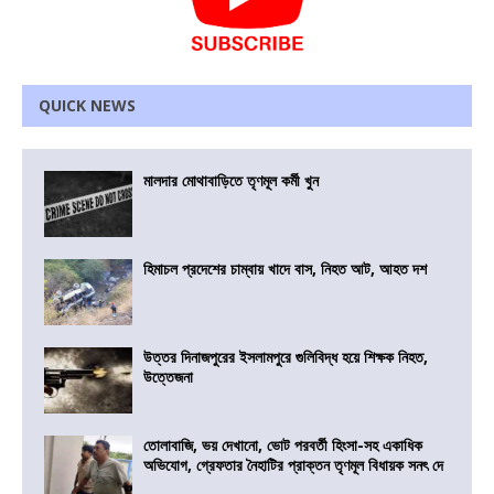
QUICK NEWS
মালদার মোথাবাড়িতে তৃণমূল কর্মী খুন
হিমাচল প্রদেশের চাম্বায় খাদে বাস, নিহত আট, আহত দশ
উত্তর দিনাজপুরের ইসলামপুরে গুলিবিদ্ধ হয়ে শিক্ষক নিহত,
উত্তেজনা
তোলাবাজি, ভয় দেখানো, ভোট পরবর্তী হিংসা-সহ একাধিক
অভিযোগ, গ্রেফতার নৈহাটির প্রাক্তন তৃণমূল বিধায়ক সনৎ দে