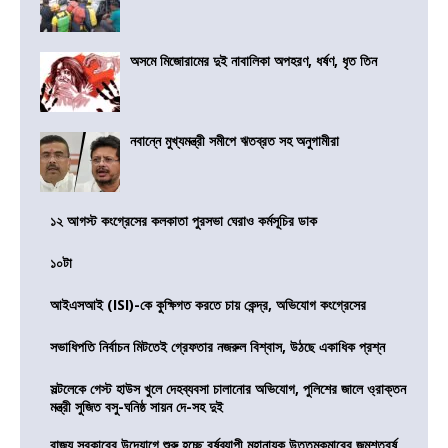
অসমে মিজোরামের দুই নাবালিকা অপহরণ, ধর্ষণ, ধৃত তিন
নবান্নে মুখ্যমন্ত্রী সমীপে ঋতব্রত সহ অনুগামীরা
১২ আগস্ট কংগ্রেসের কলকাতা পুরসভা ঘেরাও কর্মসূচির ডাক
১০টা
আইএসআই (ISI)-কে কুক্ষিগত করতে চায় কেন্দ্র, অভিযোগ কংগ্রেসের
সভাধিপতি নির্বাচন মিটতেই গ্রেফতার নজরুল বিশ্বাস, উঠছে একাধিক প্রশ্ন
সল্টলেকে গেস্ট হাউস খুলে দেহব্যবসা চালানোর অভিযোগ, পুলিশের জালে ও্রাক্তন
মন্ত্রী সুজিত বসু-ঘনিষ্ঠ সায়ন দে-সহ দুই
রাজ্য সরকারের উদ্যোগে শুরু হচ্ছে বর্ষব্যাপী মহানায়ক উত্তমকুমারের জন্মশতবর্ষ