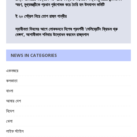
স্মরণ, মুখ্যমন্ত্রীকে প্রধান পৃষ্ঠপোষক করে তৈরি হল উদযাপন কমিটি
ই ২০ পেট্রল নিয়ে তোপ রাহুল গান্ধীর
স্বাধীনতা দিবসের আগে লোকভবনে বিশেষ প্রদর্শনী ‘সেলিব্রেটিং ফ্রিডম থ্রু
বেঙ্গল’, আগামীকাল শনিবার উদ্বোধন করবেন রাজ্যপাল
NEWS IN CATEGORIES
একনজরে
কলকাতা
বাংলা
আমার দেশ
বিদেশ
খেলা
লাইফ স্টাইল