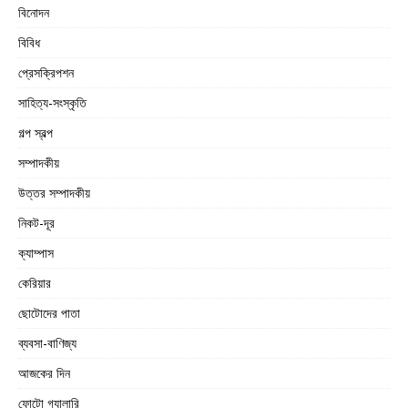
বিনোদন
বিবিধ
প্রেসক্রিপশন
সাহিত্য-সংস্কৃতি
গল্প স্বল্প
সম্পাদকীয়
উত্তর সম্পাদকীয়
নিকট-দূর
ক্যাম্পাস
কেরিয়ার
ছোটোদের পাতা
ব্যবসা-বাণিজ্য
আজকের দিন
ফোটো গ্যালারি