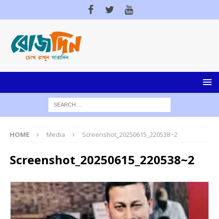
HOME
Media
Screenshot_20250615_220538~2
Screenshot_20250615_220538~2