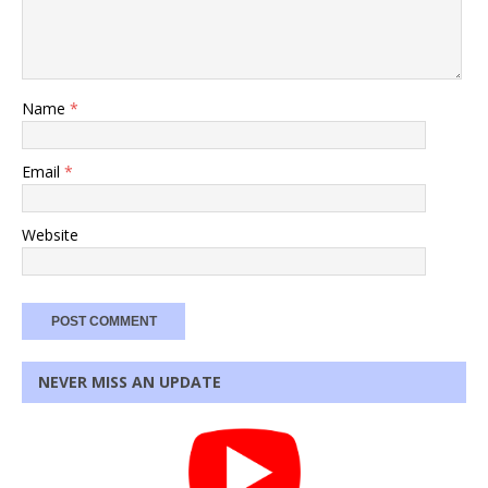
Name
*
Email
*
Website
NEVER MISS AN UPDATE