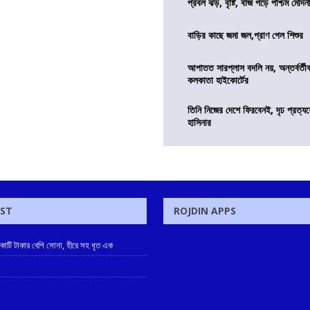
প্রবল ঝড়, বৃষ্টি, বাজ পড়ে পশ্চিম মেদিন
বাড়ির কাছে জমা জল,প্রাণ গেল শিশুর
আপাতত সারপ্লাস বদলি নয়, অন্তর্বর্তীকা
কলকাতা হাইকোর্টের
তিনি নিজের দেশে ফিরবেনই, দৃঢ প্রত্য
হাসিনার
OST
ROJDIN APPS
 কোটি টাকার বেশি সোনা, হীরে সহ ধৃত এক