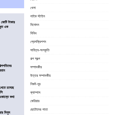
খেলা
লাইফ স্টাইল
১ কোটি টাকার
বিনোদন
 ধৃত এক
বিবিধ
প্রেসক্রিপশন
সাহিত্য-সংস্কৃতি
গল্প স্বল্প
িল্পপতিদের
সম্পাদকীয়
হবান
উত্তর সম্পাদকীয়
নিকট-দূর
 খেতে চলেছে
কলি
ক্যাম্পাস
 একান্তে কথা
কেরিয়ার
ছোটোদের পাতা
ার বিপুল