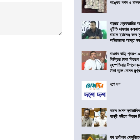
অঙ্কের নগদ ও মাদক,
বাড়ছে গ্রেফতারির আ
দূর্নীতি মামলায় কলকা
রায়কে চ্যালেঞ্জ করে সু
অভিষেকের আপ্ত সহা
বাংলার বাড়ি প্রকল্প-
কিস্তির টাকা বিতরণ
বৃহস্পতিবার উপভোক্
টাকা তুলে দেবেন মুখ্যমন
দশে দশ
অচল সংসদ স্বাভাবিক
গান্ধী সমীপে কিরেন র
পথ দুর্ঘটনায় খেজুরি