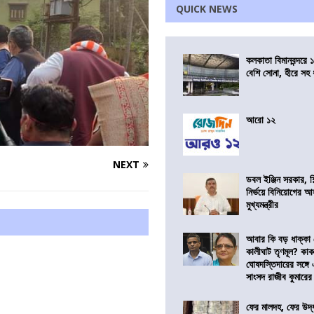
QUICK NEWS
কলকাতা বিমানবন্দরে 
বেশি সোনা, হীরে সহ
আরো ১২
NEXT
ডবল ইঞ্জিন সরকার, শ
নির্ভয়ে বিনিয়োগের আ
মুখ্যমন্ত্রীর
আবার কি বড় ধাক্কা
কালীঘাট তৃণমূল? কা
ঘোষদস্তিদারের সঙ্গে
সাংসদ রাজীব কুমারের
ফের মালদহ, ফের উদ্ধ