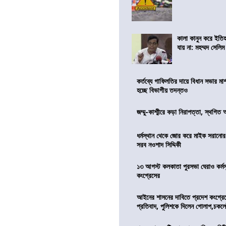
কালা কানুন করে ইতি
যায় না: মহম্মদ সেলিম
কর্তব্যে গাফিলতির দায়ে বিধান সভার মার্
হচ্ছে বিভাগীয় তদন্তও
জম্মু-কাশ্মীরে কড়া নিরাপত্তা, স্থগিত 
ধর্মস্থান থেকে জোর করে মাইক সরানো
সরব নওশাদ সিদ্দিকী
১৩ আগস্ট কলকাতা পুরসভা ঘেরাও কর্মস
কংগ্রেসের
আইনের শাসনের দাবিতে প্রদেশ কংগ্র
প্রতিবাদ, পুলিশকে দিলেন গোলাপ,চকল