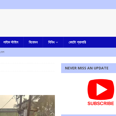
লাইফ স্টাইল
বিনোদন
বিবিধ
ফোটো গ্যালারি
দেশ
না, হীরে সহ ধৃত এক
কলকাতা
NEVER MISS AN UPDATE
িয়োগের আহবান মুখ্যমন্ত্রীর
আমার বাংলা
ৃণমূল? কাকলি ঘোষদস্তিদারের সঙ্গে একান্তে কথা সাংসদ রাজীব কুমারের
আমার বাংলা
দ ও মাদক, গ্রেফতার দুই
আমার বাংলা
রধোর, উত্তেজনা ডোমজুর এলাকায়..
বাংলা