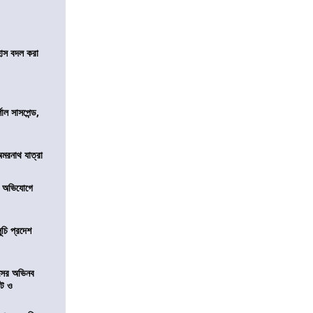
হাস বদল করা
শাল সাসপেন্ড,
অমরনাথ যাত্রা
র অভিযোগে
ূচি প্রদেশ
েসের অভিনব
েট ও