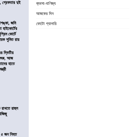
 গ্রেফতার দুই
ব্যবসা-বাণিজ্য
আজকের দিন
শঙ্কা, জমি
ফোটো গ্যালারি
তা হাইকোর্টের
প্রিম কোর্টে
য়ক সুমিত রায়
এর দ্বিতীয়
 শুরু, আজ
তাদের হাতে
্ত্রী
 রাখতে রাহুল
িজিজু
তে ৫ জন নিহত