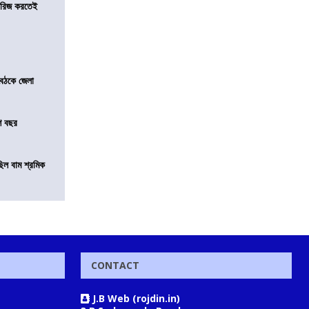
খারিজ করতেই
বৈঠকে জেলা
শ বছর
িল বাম শ্রমিক
CONTACT
J.B Web (rojdin.in)