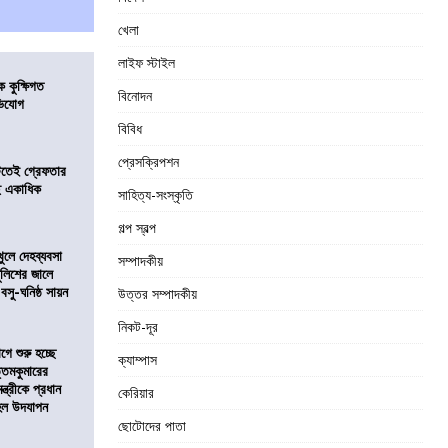
খেলা
লাইফ স্টাইল
কুক্ষিগত
বিনোদন
ভিযোগ
বিবিধ
প্রেসক্রিপশন
িটতেই গ্রেফতার
ে একাধিক
সাহিত্য-সংস্কৃতি
গল্প স্বল্প
খুলে দেহব্যবসা
সম্পাদকীয়
লিশের জালে
 বসু-ঘনিষ্ঠ সায়ন
উত্তর সম্পাদকীয়
নিকট-দূর
ে শুরু হচ্ছে
ক্যাম্পাস
ত্তমকুমারের
মন্ত্রীকে প্রধান
কেরিয়ার
 হল উদযাপন
ছোটোদের পাতা