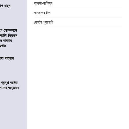
ব্যবসা-বাণিজ্য
োপ রাহুল
আজকের দিন
ফোটো গ্যালারি
আগে লোকভবনে
ব্রেটিং ফ্রিডম
াল শনিবার
যপাল
ঙ্গা যাত্রায়
নে শ্রদ্ধা অমিত
়গে-সহ অন্যদের