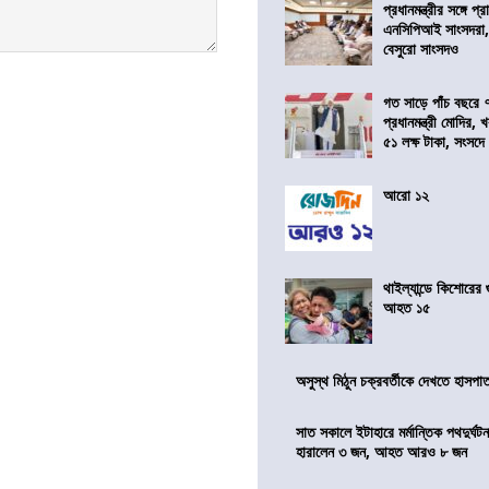
প্রধানমন্ত্রীর সঙ্গে প
এনসিপিআই সাংসদরা,
বেসুরো সাংসদও
গত সাড়ে পাঁচ বছরে 
প্রধানমন্ত্রী মোদির
৫১ লক্ষ টাকা, সংসদ
আরো ১২
থাইল্যান্ডে কিশোরের
আহত ১৫
অসুস্থ মিঠুন চক্রবর্তীকে দেখতে হাসপাতাল
সাত সকালে ইটাহারে মর্মান্তিক পথদুর্ঘটন
হারালেন ৩ জন, আহত আরও ৮ জন