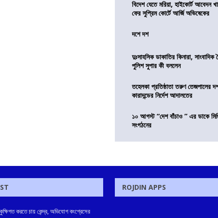
বিদেশ যেতে মরিয়া, হাইকোর্ট আবেদন 
ফের সুপ্রিম কোর্টে আর্জি অভিষেকের
দশে দশ
দুঃসাহসিক ডাকাতির কিনারা, সাংবাদিক 
পুলিশ সুপার কী বললেন
তহেলকা প্রতিষ্ঠাতা তরুণ তেজপালের দ
কারাদন্ডের নির্দেশ আদালতের
১০ আগস্ট “দেশ বাঁচাও ” এর ডাকে মিছ
সংগঠনের
OST
ROJDIN APPS
্ষিগত করতে চায় কেন্দ্র, অভিযোগ কংগ্রেসের