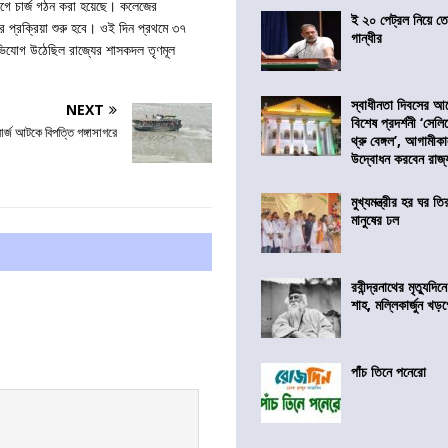
ে চার্জ গঠন করা হয়েছে। কলেজের
ই ২০ পেট্রল নিয়ে ত
িচার প্রক্রিয়া শুরু হবে। ওই দিন প্রথমে ৩৭
গান্ধীর
ভিযোগ উঠেছিল রাজ্যের শাসকদল তৃণমূল
স্বাধীনতা দিবসের 
NEXT
বিশেষ প্রদর্শনী ‘সেলি
র্জ আটকে বিপত্তি গঙ্গাসাগরে
থ্রু বেঙ্গল’, আগামীক
উদ্বোধন করবেন রাজ্
মুখ্যমন্ত্রীর হর ঘর তির
মানুষের ঢল
রবীন্দ্রনাথের মৃত্যুদি
শাহ, মল্লিকার্জুন খড
পাঁচ তিনে পনেরো