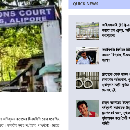
QUICK NEWS
আইএসআই (ISI)-কে 
করতে চায় কেন্দ্র, অ
কংগ্রেসের
সভাধিপতি নির্বাচন ম
নজরুল বিশ্বাস, উঠছ
প্রশ্ন
সল্টলেকে গেস্ট হাউস 
চালানোর অভিযোগ, পু
ও্রাক্তন মন্ত্রী সুজিত
দে-সহ দুই
রাজ্য সরকারের উদ্যোগ
বর্ষব্যাপী মহানায়ক উ
জন্মশতবর্ষ স্মরণ, মুখ্য
পৃষ্ঠপোষক করে তৈরি
ূল অভিযুক্ত কলেজের টিএমসিপি নেতা মনোজিৎ
কমিটি
লতে। ভারতীয় ন‍্যায় সংহিতার গণধর্ষণের ধারাতে