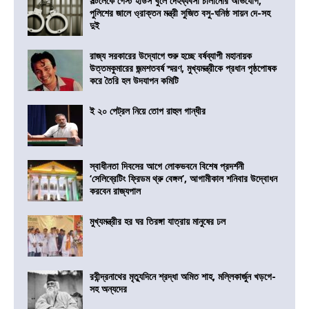
সল্টলেকে গেস্ট হাউস খুলে দেহব্যবসা চালানোর অভিযোগ,
পুলিশের জালে ও্রাক্তন মন্ত্রী সুজিত বসু-ঘনিষ্ঠ সায়ন দে-সহ
দুই
রাজ্য সরকারের উদ্যোগে শুরু হচ্ছে বর্ষব্যাপী মহানায়ক
উত্তমকুমারের জন্মশতবর্ষ স্মরণ, মুখ্যমন্ত্রীকে প্রধান পৃষ্ঠপোষক
করে তৈরি হল উদযাপন কমিটি
ই ২০ পেট্রল নিয়ে তোপ রাহুল গান্ধীর
স্বাধীনতা দিবসের আগে লোকভবনে বিশেষ প্রদর্শনী
‘সেলিব্রেটিং ফ্রিডম থ্রু বেঙ্গল’, আগামীকাল শনিবার উদ্বোধন
করবেন রাজ্যপাল
মুখ্যমন্ত্রীর হর ঘর তিরঙ্গা যাত্রায় মানুষের ঢল
রবীন্দ্রনাথের মৃত্যুদিনে শ্রদ্ধা অমিত শাহ, মল্লিকার্জুন খড়গে-
সহ অন্যদের