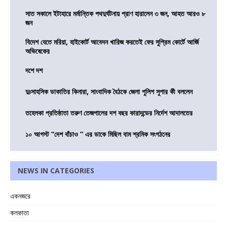
সাত সকালে ইটাহারে মর্মান্তিক পথদুর্ঘটনায় প্রাণ হারালেন ৩ জন, আহত আরও ৮
জন
বিদেশ যেতে মরিয়া, হাইকোর্ট আবেদন খারিজ করতেই ফের সুপ্রিম কোর্টে আর্জি
অভিষেকের
দশে দশ
দুঃসাহসিক ডাকাতির কিনারা, সাংবাদিক বৈঠকে জেলা পুলিশ সুপার কী বললেন
তহেলকা প্রতিষ্ঠাতা তরুণ তেজপালের দশ বছর কারাদন্ডের নির্দেশ আদালতের
১০ আগস্ট “দেশ বাঁচাও ” এর ডাকে মিছিল বাম শ্রমিক সংগঠনের
NEWS IN CATEGORIES
একনজরে
কলকাতা