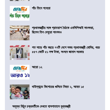
পাঁচ তিনে পনেরো
প্রধানমন্ত্রীর সঙ্গে প্রাতরাশ বৈঠকে এনসিপিআই সাংসদরা,
ছিলেন তিন বেসুরো সাংসদও
গত সাড়ে পাঁচ বছরে ৭৭টি দেশে সফর প্রধানমন্ত্রী মোদির, খরচ
৫৫৭ কোটি ৫১ লক্ষ টাকা, সংসদে জানাল সরকার
আরো ১২
থাইল্যান্ডে কিশোরের গুলিতে নিহত ২, আহত ১৫
অসুস্থ মিঠুন চক্রবর্তীকে দেখতে হাসপাতালে মুখ্যমন্ত্রী