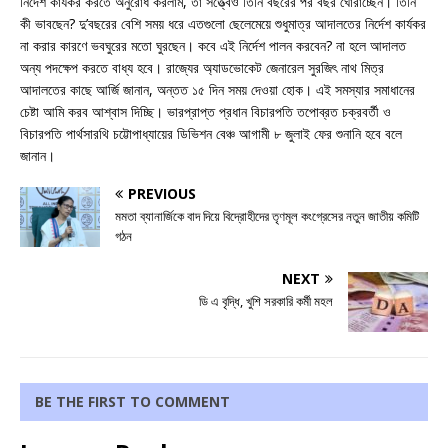
নির্দেশ কার্যকর করতে অনুরোধ করলাম, তা সত্ত্বেও তিনি বছরের পর বছর ঘোরাচ্ছেন। তিনি
কী ভাবছেন? দু’বছরের বেশি সময় ধরে এতগুলো ছেলেমেয়ে শুধুমাত্র আদালতের নির্দেশ কার্যকর
না করার কারণে ভবঘুরের মতো ঘুরছেন। কবে এই নির্দেশ পালন করবেন? না হলে আদালত
অন্য পদক্ষেপ করতে বাধ্য হবে। রাজ্যের অ্যাডভোকেট জেনারেল সুরজিৎ নাথ মিত্র
আদালতের কাছে আর্জি জানান, অন্তত ১৫ দিন সময় দেওয়া হোক। এই সমস্যার সমাধানের
চেষ্টা আমি করব আশ্বাস দিচ্ছি। ভারপ্রাপ্ত প্রধান বিচারপতি তপোব্রত চক্রবর্তী ও
বিচারপতি পার্থসারথি চট্টোপাধ্যায়ের ডিভিশন বেঞ্চ আগামী ৮ জুলাই ফের শুনানি হবে বলে
জানান।
PREVIOUS
মমতা ব্যানার্জিকে বাদ দিয়ে বিদ্রোহীদের তৃণমূল কংগ্রেসের নতুন জাতীয় কমিটি
গঠন
NEXT
ডি এ বৃদ্ধি, খুশি সরকারি কর্মী মহল
BE THE FIRST TO COMMENT