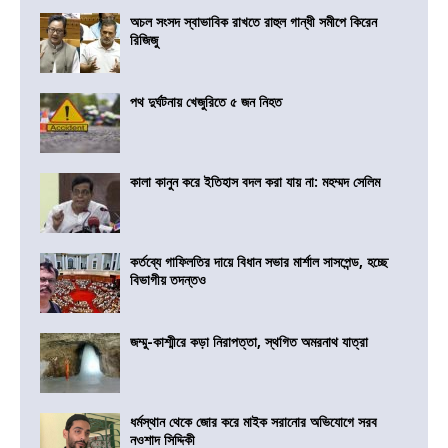
অচল সংসদ স্বাভাবিক রাখতে রাহুল গান্ধী সমীপে কিরেন
রিজিজু
পথ দুর্ঘটনায় খেজুরিতে ৫ জন নিহত
কালা কানুন করে ইতিহাস বদল করা যায় না: মহম্মদ সেলিম
কর্তব্যে গাফিলতির দায়ে বিধান সভার মার্শাল সাসপেন্ড, হচ্ছে
বিভাগীয় তদন্তও
জম্মু-কাশ্মীরে কড়া নিরাপত্তা, স্থগিত অমরনাথ যাত্রা
ধর্মস্থান থেকে জোর করে মাইক সরানোর অভিযোগে সরব
নওশাদ সিদ্দিকী