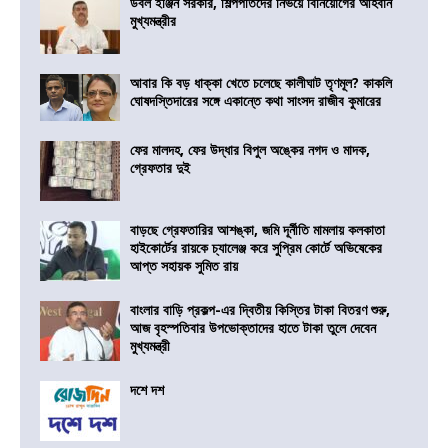
ডবল ইঞ্জিন সরকার, শিল্পপতিদের নির্ভয়ে বিনিয়োগের আহবান
মুখ্যমন্ত্রীর
আবার কি বড় ধাক্কা খেতে চলেছে কালীঘাট তৃণমূল? কাকলি
ঘোষদস্তিদারের সঙ্গে একান্তে কথা সাংসদ রাজীব কুমারের
ফের মালদহ, ফের উদ্ধার বিপুল অঙ্কের নগদ ও মাদক,
গ্রেফতার দুই
বাড়ছে গ্রেফতারির আশঙ্কা, জমি দূর্নীতি মামলায় কলকাতা
হাইকোর্টের রায়কে চ্যালেঞ্জ করে সুপ্রিম কোর্টে অভিষেকের
আপ্ত সহায়ক সুমিত রায়
বাংলার বাড়ি প্রকল্প-এর দ্বিতীয় কিস্তির টাকা বিতরণ শুরু,
আজ বৃহস্পতিবার উপভোক্তাদের হাতে টাকা তুলে দেবেন
মুখ্যমন্ত্রী
দশে দশ