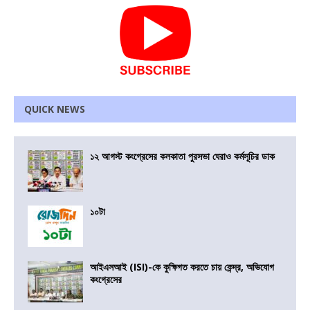
QUICK NEWS
১২ আগস্ট কংগ্রেসের কলকাতা পুরসভা ঘেরাও কর্মসূচির ডাক
১০টা
আইএসআই (ISI)-কে কুক্ষিগত করতে চায় কেন্দ্র, অভিযোগ
কংগ্রেসের