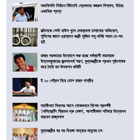
সভাধিপতি নির্বাচন মিটতেই গ্রেফতার নজরুল বিশ্বাস, উঠছে
একাধিক প্রশ্ন
সল্টলেকে গেস্ট হাউস খুলে দেহব্যবসা চালানোর অভিযোগ,
পুলিশের জালে ও্রাক্তন মন্ত্রী সুজিত বসু-ঘনিষ্ঠ সায়ন দে-সহ
দুই
রাজ্য সরকারের উদ্যোগে শুরু হচ্ছে বর্ষব্যাপী মহানায়ক
উত্তমকুমারের জন্মশতবর্ষ স্মরণ, মুখ্যমন্ত্রীকে প্রধান পৃষ্ঠপোষক
করে তৈরি হল উদযাপন কমিটি
ই ২০ পেট্রল নিয়ে তোপ রাহুল গান্ধীর
স্বাধীনতা দিবসের আগে লোকভবনে বিশেষ প্রদর্শনী
‘সেলিব্রেটিং ফ্রিডম থ্রু বেঙ্গল’, আগামীকাল শনিবার উদ্বোধন
করবেন রাজ্যপাল
মুখ্যমন্ত্রীর হর ঘর তিরঙ্গা যাত্রায় মানুষের ঢল