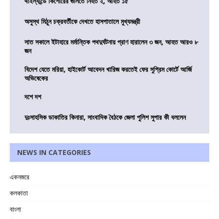
থাইল্যান্ডে কিশোরের গুলিতে নিহত ২, আহত ১৫
অসুস্থ মিঠুন চক্রবর্তীকে দেখতে হাসপাতালে মুখ্যমন্ত্রী
সাত সকালে ইটাহারে মর্মান্তিক পথদুর্ঘটনায় প্রাণ হারালেন ৩ জন, আহত আরও ৮
জন
বিদেশ যেতে মরিয়া, হাইকোর্ট আবেদন খারিজ করতেই ফের সুপ্রিম কোর্টে আর্জি
অভিষেকের
দশে দশ
দুঃসাহসিক ডাকাতির কিনারা, সাংবাদিক বৈঠকে জেলা পুলিশ সুপার কী বললেন
NEWS IN CATEGORIES
একনজরে
কলকাতা
বাংলা