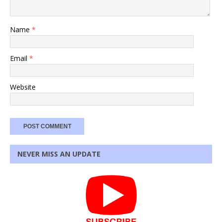
Name
*
Email
*
Website
NEVER MISS AN UPDATE