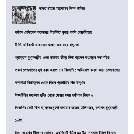
ভারত ছাড়ো আন্দোলন দিবস পালিত
বর্ধমান মেডিকেল কলেজের বিতর্কিত সুপার বদলি কোচবিহারে
ই ডি অধিকর্তা র কাজের মেয়াদ এক বছর বাড়লো
প্রাক্তন মুখ্যমন্ত্রীর ওপর হামলার তীব্র নিন্দা প্রদেশ কংগ্রেস সভাপতির
তরুণ তেজপালের মুখ বন্ধ করতে চায় বিজেপি : অভিযোগ কন্যা কারা তেজপালের
কলকাতা বিমানবন্দর থেকে বিরল প্রজাতির মাছ উদ্ধার
উজ্জয়িনীর মহাকাল মন্দির থেকে ফেরার সময় দুর্ঘটনায় নিহত ৬
বিজেপির কেউ ছিল না,স্বতঃস্ফূর্ত জনরোষ হয়েছে হালিশহরে, বললেন মুখ্যমন্ত্রী
১০টা
দিঘা মোহনায় ইলিশের জোয়ার, একদিনেই উঠল ৪০ টন, সস্তায় ইলিশ কিনতে