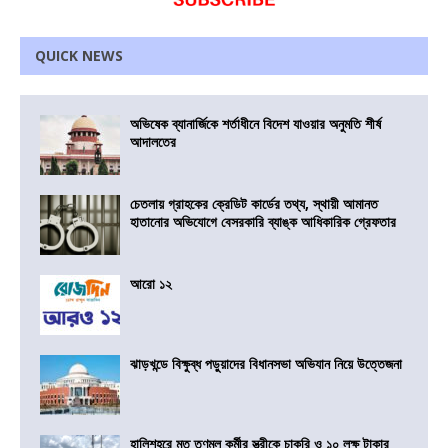
QUICK NEWS
অভিষেক ব্যানার্জিকে শর্তাধীনে বিদেশ যাওয়ার অনুমতি শীর্ষ
আদালতের
চেতলায় গ্রাহকের ক্রেডিট কার্ডের তথ্য, স্থায়ী আমানত
হাতানোর অভিযোগে বেসরকারি ব্যাঙ্ক আধিকারিক গ্রেফতার
আরো ১২
ঝাড়খন্ডে বিক্ষুব্ধ পড়ুয়াদের বিধানসভা অভিযান নিয়ে উত্তেজনা
হালিশহরে মৃত তৃণমূল কর্মীর স্ত্রীকে চাকরি ও ১০ লক্ষ টাকার