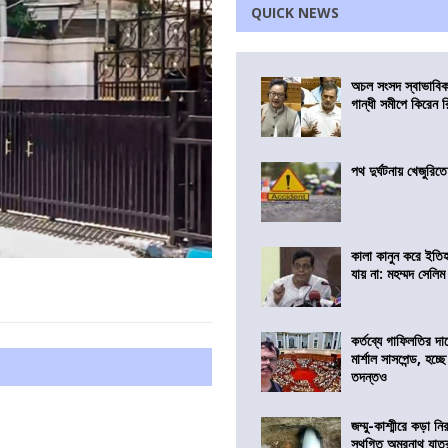
QUICK NEWS
অচল সংসদ স্বাভাবিক
গান্ধী সমীপে কিরেন র
পথ দুর্ঘটনায় খেজুরি
কালা কানুন করে ইতি
যায় না: মহম্মদ সেলিম
কর্তব্যে গাফিলতির দা
মার্শাল সাসপেন্ড, হচ্ছ
তদন্তও
জম্মু-কাশ্মীরে কড়া নি
স্থগিত অমরনাথ যাত্