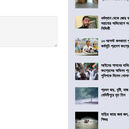
ধর্মস্থান থেকে জোর 
সরানোর অভিযোগে স
সিদ্দিকী
১৩ আগস্ট কলকাতা প
কর্মসূচি প্রদেশ কংগ্র
আইনের শাসনের দাবি
কংগ্রেসের অভিনব প্
পুলিশকে দিলেন গোল
প্রবল ঝড়, বৃষ্টি, বাজ
মেদিনীপুরে মৃত তিন
বাড়ির কাছে জমা জল,
শিশুর