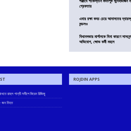
পঞ্জাবে পাকিস্তান মদতপুষ্ট সন্দেহভাজন ন
গ্রেফতার
এবার রক্ষা কবচ চেয়ে আদালতের দ্বারস্থ
মন্ডলও
বিধানসভার মার্শালকে বিনা কারণে সাসপে
অভিযোগ, ক্ষোভ কর্মী মহলে
OST
ROJDIN APPS
খতে রাহুল গান্ধী সমীপে কিরেন রিজিজু
 ৫ জন নিহত