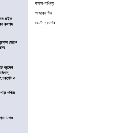
ব্যবসা-বাণিজ্য
আজকের দিন
করে মাইক
ফোটো গ্যালারি
রব নওশাদ
ুরসভা ঘেরাও
েসের
তে প্রদেশ
রতিবাদ,
াপ,চকলেট ও
 পড়ে পশ্চিম
প্রাণ গেল