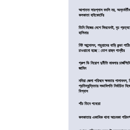
আপাতত সারপ্লাস বদলি নয়, অন্তর্বর্তীকা
কলকাতা হাইকোর্টের
তিনি নিজের দেশে ফিরবেনই, দৃঢ প্রত্য
হাসিনার
নিট আন্দোলন, পড়ুয়াদের বাড়ি গুন্ডা পাঠিয়
চাওয়ানো হচ্ছে : তোপ রাহুল গান্ধীর
গ্রুপ ডি নিয়োগ দুর্নীতি মামলায় চার্জশি
জামিন
নদিয়া জেলা পরিষদে ক্ষমতার পালাবদল, 
প্রতিদ্বন্দ্বিতায় সভাধিপতি নির্বাচিত ব
বিশ্বাস
পাঁচ তিনে পনেরো
কলকাতার একাধিক থানা আচমকা পরিদর্শনে 