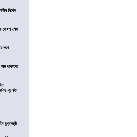
লীন নির্দেশ
য়ে ঘোষণা শেখ
ে ক্ষমা
টে নাম থাকাদের
বিনা
িজেপির প্রণতি
মুখ্যমন্ত্রী