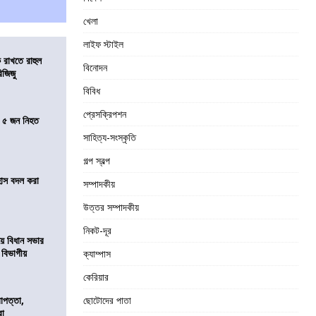
খেলা
লাইফ স্টাইল
 রাখতে রাহুল
বিনোদন
িজিজু
বিবিধ
প্রেসক্রিপশন
তে ৫ জন নিহত
সাহিত্য-সংস্কৃতি
গল্প স্বল্প
হাস বদল করা
সম্পাদকীয়
উত্তর সম্পাদকীয়
নিকট-দূর
য়ে বিধান সভার
ে বিভাগীয়
ক্যাম্পাস
কেরিয়ার
রাপত্তা,
ছোটোদের পাতা
রা