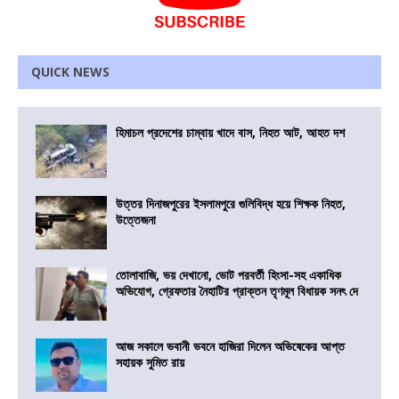
QUICK NEWS
হিমাচল প্রদেশের চাম্বায় খাদে বাস, নিহত আট, আহত দশ
উত্তর দিনাজপুরের ইসলামপুরে গুলিবিদ্ধ হয়ে শিক্ষক নিহত,
উত্তেজনা
তোলাবাজি, ভয় দেখানো, ভোট পরবর্তী হিংসা-সহ একাধিক
অভিযোগ, গ্রেফতার নৈহাটির প্রাক্তন তৃণমূল বিধায়ক সনৎ দে
আজ সকালে ভবানী ভবনে হাজিরা দিলেন অভিষেকের আপ্ত
সহায়ক সুমিত রায়