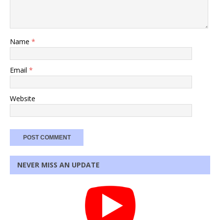
Name
*
Email
*
Website
NEVER MISS AN UPDATE