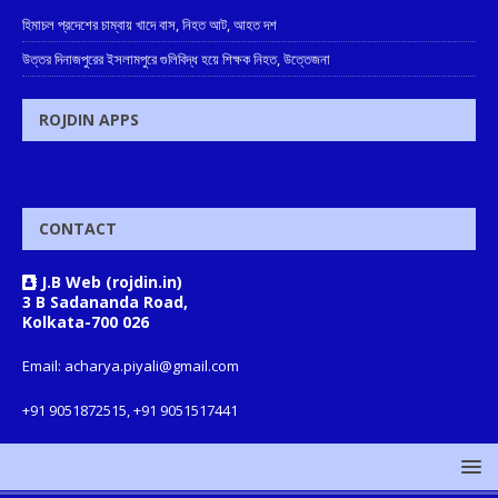
হিমাচল প্রদেশের চাম্বায় খাদে বাস, নিহত আট, আহত দশ
উত্তর দিনাজপুরের ইসলামপুরে গুলিবিদ্ধ হয়ে শিক্ষক নিহত, উত্তেজনা
ROJDIN APPS
CONTACT
J.B Web (rojdin.in)
3 B Sadananda Road,
Kolkata-700 026
Email: acharya.piyali@gmail.com
+91 9051872515, +91 9051517441