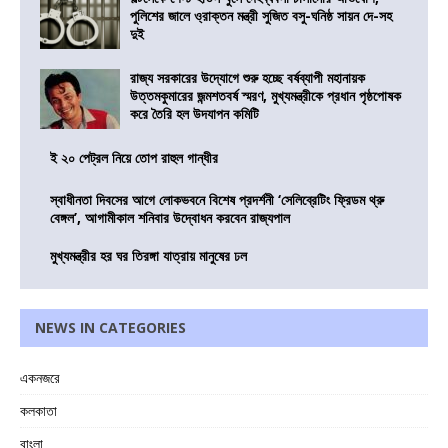
পুলিশের জালে ও্রাক্তন মন্ত্রী সুজিত বসু-ঘনিষ্ঠ সায়ন দে-সহ
দুই
রাজ্য সরকারের উদ্যোগে শুরু হচ্ছে বর্ষব্যাপী মহানায়ক
উত্তমকুমারের জন্মশতবর্ষ স্মরণ, মুখ্যমন্ত্রীকে প্রধান পৃষ্ঠপোষক
করে তৈরি হল উদযাপন কমিটি
ই ২০ পেট্রল নিয়ে তোপ রাহুল গান্ধীর
স্বাধীনতা দিবসের আগে লোকভবনে বিশেষ প্রদর্শনী ‘সেলিব্রেটিং ফ্রিডম থ্রু
বেঙ্গল’, আগামীকাল শনিবার উদ্বোধন করবেন রাজ্যপাল
মুখ্যমন্ত্রীর হর ঘর তিরঙ্গা যাত্রায় মানুষের ঢল
NEWS IN CATEGORIES
একনজরে
কলকাতা
বাংলা