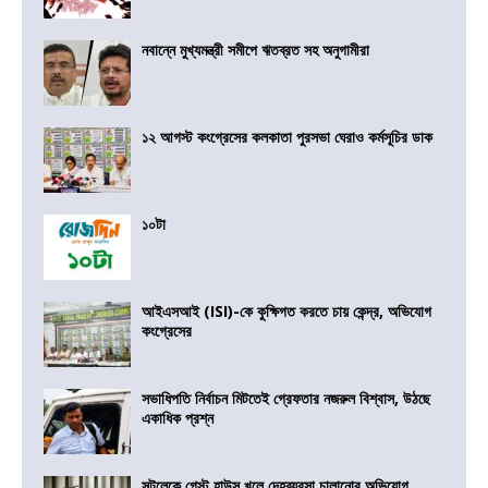
নবান্নে মুখ্যমন্ত্রী সমীপে ঋতব্রত সহ অনুগামীরা
১২ আগস্ট কংগ্রেসের কলকাতা পুরসভা ঘেরাও কর্মসূচির ডাক
১০টা
আইএসআই (ISI)-কে কুক্ষিগত করতে চায় কেন্দ্র, অভিযোগ
কংগ্রেসের
সভাধিপতি নির্বাচন মিটতেই গ্রেফতার নজরুল বিশ্বাস, উঠছে
একাধিক প্রশ্ন
সল্টলেকে গেস্ট হাউস খুলে দেহব্যবসা চালানোর অভিযোগ,