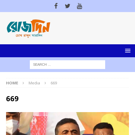
HOME
Media
669
669