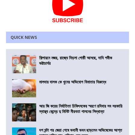
QUICK NEWS
শিল্পায়নে নজর, রাজ্যে বিড়লা গোষ্ঠী আসছে, দাবি শমীক
ভট্টাচার্যর
মালদায় বালক কে খুনের অভিযোগ বিমাতার বিরুদ্ধে
আর জি করের নির্যাতিতা চিকিৎসকের স্মরণে রবিবার সব সরকারি
স্বাস্থ্য কেন্দ্রে দু মিনিট নীরবতা পালনের সিদ্ধান্ত
দশ ঘন্টা পর জেরা শেষে ভবানী ভবন ছাড়লেন অভিষেকের আপ্ত