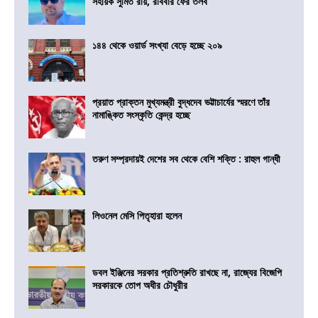
সহায়ক সুমিত রায়, রবিবার ফের তলব
১৪৪ থেকে ওয়ার্ড সংখ্যা বেড়ে হচ্ছে ২০৯
প্রয়াত প্রাক্তন মুখ্যমন্ত্রী বুদ্ধদেব ভট্টাচার্যের স্মরণে তাঁর
নামাঙ্কিত সংস্কৃতি কেন্দ্র হচ্ছে
তরুণ সম্প্রদায়ই দেশের সব থেকে বেশি শক্তি : রাহুল গান্ধী
লিওনেল মেসি পিতৃহারা হলেন
ডবল ইঞ্জিনের সরকার প্রতিশ্রুতি রাখছে না, রাজ্যের বিজেপি
সরকারকে তোপ অধীর চৌধুরীর