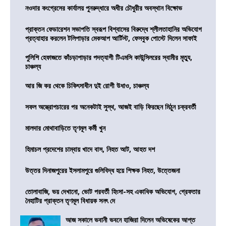
নওদার কংগ্রেসের কার্যালয় পুনরুদ্ধারে অধীর চৌধুরীর অবস্থান বিক্ষোভ
প্রাক্তন ফেডারেশন সভাপতি স্বরূপ বিশ্বাসের বিরুদ্ধে শ্লীলতাহানির অভিযোগ
প্রত্যাহার করলেন টলিপাড়ার মেকআপ আর্টিস্ট, ফেসবুক পোস্টে দিলেন সাফাই
পুলিশি হেফাজতে কাঁচড়াপাড়ার পদত্যাগী টিএমসি কাউন্সিলরের স্বামীর মৃত্যু,
চাঞ্চল্য
আর জি কর থেকে চিকিৎসাধীন দুই রোগী উধাও, চাঞ্চল্য
সফল অস্ত্রোপচারের পর অনেকটাই সুস্থ, আজই বাড়ি ফিরছেন মিঠুন চক্রবর্তী
মালদার মোথাবাড়িতে তৃণমূল কর্মী খুন
হিমাচল প্রদেশের চাম্বায় খাদে বাস, নিহত আট, আহত দশ
উত্তর দিনাজপুরের ইসলামপুরে গুলিবিদ্ধ হয়ে শিক্ষক নিহত, উত্তেজনা
তোলাবাজি, ভয় দেখানো, ভোট পরবর্তী হিংসা-সহ একাধিক অভিযোগ, গ্রেফতার
নৈহাটির প্রাক্তন তৃণমূল বিধায়ক সনৎ দে
আজ সকালে ভবানী ভবনে হাজিরা দিলেন অভিষেকের আপ্ত