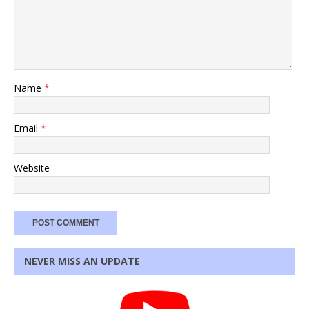
Name
*
Email
*
Website
NEVER MISS AN UPDATE