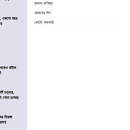
ব্যবসা-বাণিজ্য
র
আজকের দিন
ে, একশো বছর
ফোটো গ্যালারি
ীর
র থেকেও মাইক
রী
র্ট চত্বরে,
ি পেতে চলেছে
র তিরঙ্গা
ঘোষণা