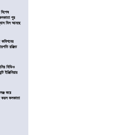
 বিশেষ
কলকাতা পুর
িন্যাস বিল আনছে
ী কমিশনের
চারপতি রঞ্জিত
বনির বিডিও
ন্ট ইঞ্জিনিয়ার
লেঞ্জ করে
রিজ করল কলকাতা