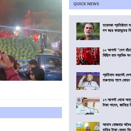
QUICK NEWS
তহেলকা প্রতিষ্ঠাতা 
দশ বছর কারাদন্ডের ন
১০ আগস্ট “দেশ বাঁচ
মিছিল বাম শ্রমিক স
প্রতিবাদ করলেই দেশ
তরুণদের পাশে মোহন
১৭ আগস্ট থেকে অন্নপূ
টাকা পাবেন, জানিয়ে দিল
আবাস যোজনায় অবৈধ 
বাড়ির টাকা ফেরত দি