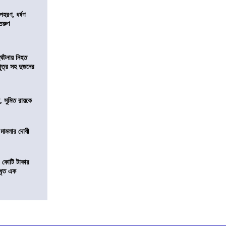
হরণ, ধর্ষণ
 তরুণ
র্ঘটনায় নিহত
পুত্র সহ দুজনের
, সুমিত রায়কে
 মামলার দোষী
১ কোটি টাকার
 ধৃত এক