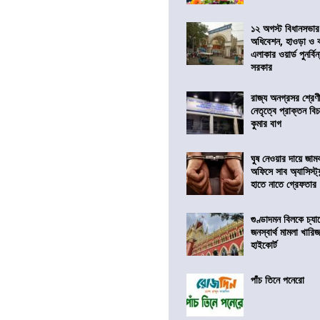
১২ অগস্ট বিধানসভার
অধিবেশন, হাওড়া ও 
এলাকার ওয়ার্ড পুনর্ব
সরকার
রাজ্য অনগ্রসর শ্রেণ
নেতৃত্বে প্রাক্তন বি
কুমার বাগ
ঘুষ নেওয়ার দায়ে জাম
অফিসে সাব অ্যাসিস্ট্যা
হাতে নাতে গ্রেফতার
গুণ্ডাদমন বিলকে চ্যা
জনস্বার্থ মামলা খা
হাইকোর্ট
পাঁচ তিনে পনেরো