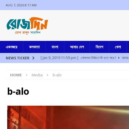
AUG 7, 2026 8:17 AM
একনজরে
কলকাতা
বাংলা
আমার দেশ
বিদেশ
খেলা
[ Jan 9, 2019 11:59 pm ]
লোকসভা নির্বাচনে কি হতে পারে !
আমার 
NEWS TICKER
[ Aug 7, 2026 2:31 am ]
তহেলকা প্রতিষ্ঠাতা তরুণ তেজপালের দশ বছর 
HOME
Media
b-alo
[ Aug 7, 2026 2:17 am ]
১০ আগস্ট “দেশ বাঁচাও ” এর ডাকে মিছিল বা
[ Aug 7, 2026 1:52 am ]
প্রতিবাদ করলেই দেশদ্রোহী নয়, তরুণদের 
b-alo
[ Aug 7, 2026 12:53 am ]
১৭ আগস্ট থেকে অন্নপূর্ণা ভান্ডারের টাকা পাব
[ Aug 7, 2026 12:16 am ]
আবাস যোজনায় অবৈধ ভাবে নেওয়া বাড়ির টাকা
[ Jul 17, 2024 3:35 pm ]
চুরির অপবাদে একই পরিবারের ৩ সদস্যকে মা