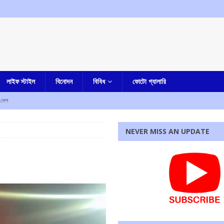
লাইফ স্টাইল
বিনোদন
বিবিধ
ফোটো গ্যালারি
দেশ
কারাদন্ডের নির্দেশ আদালতের
এক নজরে
NEVER MISS AN UPDATE
ম শ্রমিক সংগঠনের
আমার বাংলা
পাশে মোহন ভাগবত!
এক নজরে
েন, জানিয়ে দিলেন মুখ্যমন্ত্রী
আমার বাংলা
 ফেরত দিতে হবে, হুঁশিয়ারি দিলীপ ঘোষের
আমার বাংলা
রধোর, উত্তেজনা ডোমজুর এলাকায়..
বাংলা