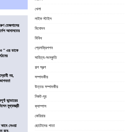
খেলা
লাইফ স্টাইল
তরুণ তেজপালের
বিনোদন
ির্দেশ আদালতের
বিবিধ
প্রেসক্রিপশন
াও ” এর ডাকে
ংগঠনের
সাহিত্য-সংস্কৃতি
গল্প স্বল্প
দ্রোহী নয়,
সম্পাদকীয়
 ভাগবত!
উত্তর সম্পাদকীয়
নিকট-দূর
র্ণা ভান্ডারের
েন মুখ্যমন্ত্রী
ক্যাম্পাস
কেরিয়ার
ভাবে নেওয়া
ছোটোদের পাতা
তে হবে,