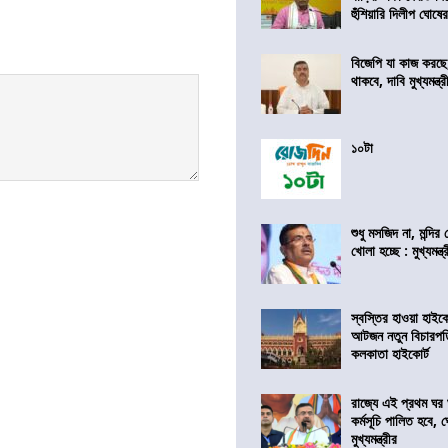
হুঁশিয়ারি দিলীপ ঘোষে
বিজেপি যা কাজ করছ
থাকবে, দাবি মুখ্যমন্ত্র
১০টা
শুধু মসজিদ না, মন্দি
খোলা হচ্ছে : মুখ্যমন্ত্
স্বস্তির হাওয়া হাইকো
আটজন নতুন বিচারপত
কলকাতা হাইকোর্ট
রাজ্যে এই প্রথম ঘর ঘ
কর্মসূচি পালিত হবে, 
মুখ্যমন্ত্রীর