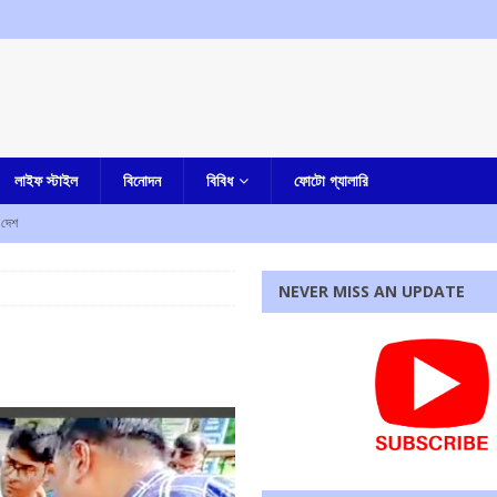
লাইফ স্টাইল
বিনোদন
বিবিধ
ফোটো গ্যালারি
দেশ
া-সহ একাধিক অভিযোগ, গ্রেফতার নৈহাটির প্রাক্তন তৃণমূল বিধায়ক সনত দে
আমার বাংলা
NEVER MISS AN UPDATE
ষেকের আপ্ত সহায়ক সুমিত রায়
আমার বাংলা
হস্য মৃত্যু
আমার বাংলা
ী
এক নজরে
রধোর, উত্তেজনা ডোমজুর এলাকায়..
বাংলা