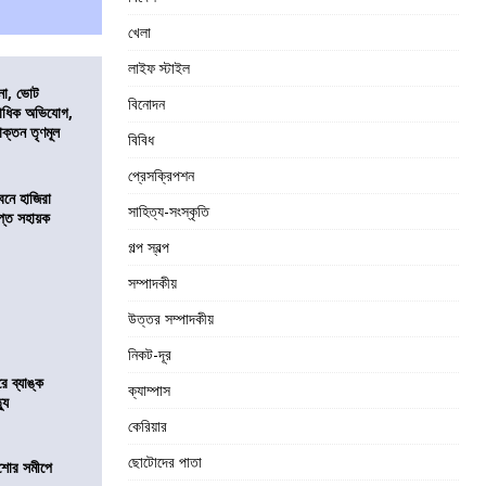
খেলা
লাইফ স্টাইল
নো, ভোট
বিনোদন
কাধিক অভিযোগ,
াক্তন তৃণমূল
বিবিধ
প্রেসক্রিপশন
নে হাজিরা
সাহিত্য-সংস্কৃতি
্ত সহায়ক
গল্প স্বল্প
সম্পাদকীয়
উত্তর সম্পাদকীয়
নিকট-দূর
রে ব্যাঙ্ক
ক্যাম্পাস
যু
কেরিয়ার
ছোটোদের পাতা
কিশোর সমীপে