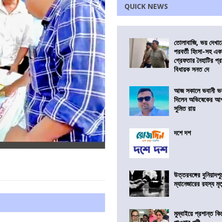
QUICK NEWS
তোলাবাজি, ভয় দেখা
পরবর্তী হিংসা-সহ এ
গ্রেফতার নৈহাটির প্র
বিধায়ক সনত দে
আজ সকালে ভবানী ভব
দিলেন অভিষেকের আপ
সুমিত রায়
দশে দশ
উত্তরবঙ্গের বুনিয়াদপু
ম্যানেজারের রহস্য মৃত্
মুম্বাইয়ে প্রশান্ত 