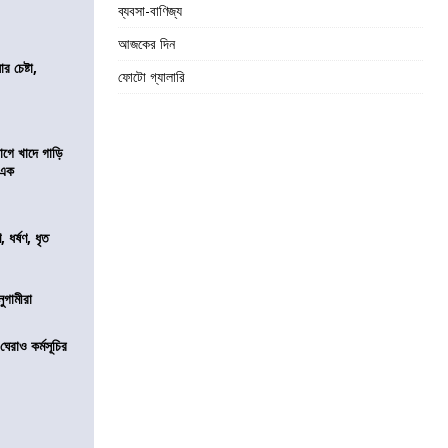
ব্যবসা-বাণিজ্য
আজকের দিন
র চেষ্টা,
ফোটো গ্যালারি
য়াগে খাদে গাড়ি
 এক
ধর্ষণ, ধৃত
নুগামীরা
েরাও কর্মসূচির