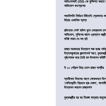
আইএসআই (ISI)-কে কুক্ষিগত করতে চায়
অভিযোগ কংগ্রেসের
সভাধিপতি নির্বাচন মিটতেই গ্রেফতার ন
উঠছে একাধিক প্রশ্ন
সল্টলেকে গেস্ট হাউস খুলে দেহব্যবসা চ
অভিযোগ, পুলিশের জালে ও্রাক্তন মন্ত্রী
ঘনিষ্ঠ সায়ন দে-সহ দুই
রাজ্য সরকারের উদ্যোগে শুরু হচ্ছে বর্ষব
উত্তমকুমারের জন্মশতবর্ষ স্মরণ, মুখ্যমন্ত
পৃষ্ঠপোষক করে তৈরি হল উদযাপন কমিটি
ই ২০ পেট্রল নিয়ে তোপ রাহুল গান্ধীর
স্বাধীনতা দিবসের আগে লোকভবনে বিশেষ
‘সেলিব্রেটিং ফ্রিডম থ্রু বেঙ্গল’, আগা
উদ্বোধন করবেন রাজ্যপাল
মুখ্যমন্ত্রীর হর ঘর তিরঙ্গা যাত্রায় মানুষ