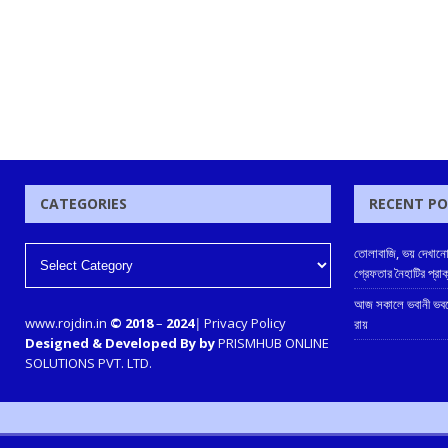
CATEGORIES
RECENT P
তোলাবাজি, ভয় দেখানো
গ্রেফতার নৈহাটির প্রা
আজ সকালে ভবানী ভবনে
www.rojdin.in
© 2018
–
2024
|
Privacy Policy
রায়
Designed & Developed By by
PRISMHUB ONLINE
SOLUTIONS PVT. LTD.