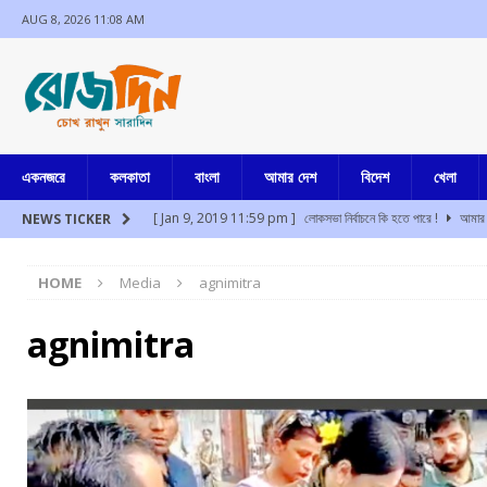
AUG 8, 2026 11:08 AM
একনজরে
কলকাতা
বাংলা
আমার দেশ
বিদেশ
খেলা
[ Jan 9, 2019 11:59 pm ]
লোকসভা নির্বাচনে কি হতে পারে !
আমার 
NEWS TICKER
[ Aug 8, 2026 10:55 am ]
তোলাবাজি, ভয় দেখানো, ভোট পরবর্তী হিংস
HOME
Media
agnimitra
[ Aug 8, 2026 10:46 am ]
আজ সকালে ভবানী ভবনে হাজিরা দিলেন অভি
[ Aug 8, 2026 9:35 am ]
দশে দশ
আমার বাংলা
agnimitra
[ Aug 8, 2026 2:47 am ]
উত্তরবঙ্গের বুনিয়াদপুরে ব্যাঙ্ক ম্যানেজারের র
[ Aug 8, 2026 2:42 am ]
মুম্বাইয়ে প্রশান্ত কিশোর সমীপে পাওয়ার পত্ম
[ Jul 17, 2024 3:35 pm ]
চুরির অপবাদে একই পরিবারের ৩ সদস্যকে মা