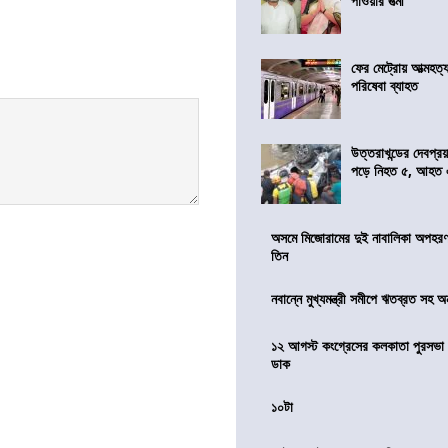
পাওয়ার পত্মী
ফের মেট্রোয় আত্মহত্যা
পরিষেবা ব্যাহত
উত্তরাখন্ডের দেবপ্র
পড়ে নিহত ৫, আহত
অসমে মিজোরামের দুই নাবালিকা অপহরণ, 
তিন
নবান্নে মুখ্যমন্ত্রী সমীপে ঋতব্রত সহ অ
১২ আগস্ট কংগ্রেসের কলকাতা পুরসভা ঘ
ডাক
১০টা