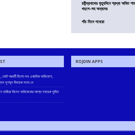
রবীন্দ্রনাথের মৃত্যুদিনে শ্রদ্ধা অমিত শাহ
খড়গে-সহ অন্যদের
পাঁচ তিনে পনেরো
OST
ROJDIN APPS
, ভোট পরবর্তী হিংসা-সহ একাধিক অভিযোগ,
ক্তন তৃণমূল বিধায়ক সনত দে
 হাজিরা দিলেন অভিষেকের আপ্ত সহায়ক সুমিত