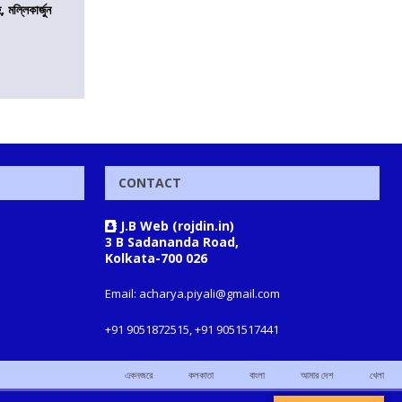
, মল্লিকার্জুন
CONTACT
J.B Web (rojdin.in)
3 B Sadananda Road,
Kolkata-700 026
Email: acharya.piyali@gmail.com
+91 9051872515, +91 9051517441
একনজরে
কলকাতা
বাংলা
আমার দেশ
খেলা