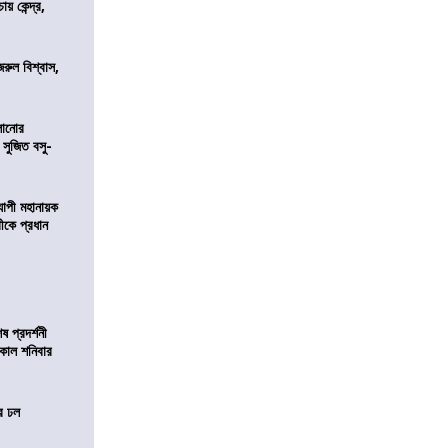
 কেন্দ্র,
জরুল বিশ্বাস,
ালানোর
 সুজিত বসু-
্যাপী মহানায়ক
্রীকে প্রধান
 প্রদর্শনী
মীকাল শনিবার
ের ঢল