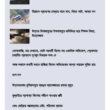
হিমাচল প্রদেশের চাম্বায় খাদে বাস, নিহত আট, আহত দশ
উত্তর দিনাজপুরের ইসলামপুরে গুলিবিদ্ধ হয়ে শিক্ষক নিহত,
উত্তেজনা
তোলাবাজি, ভয় দেখানো, ভোট পরবর্তী হিংসা-সহ একাধিক অভিযোগ, গ্রেফতার
নৈহাটির প্রাক্তন তৃণমূল বিধায়ক সনৎ দে
আজ সকালে ভবানী ভবনে হাজিরা দিলেন অভিষেকের আপ্ত সহায়ক সুমিত রায়
দশে দশ
উত্তরবঙ্গের বুনিয়াদপুরে ব্যাঙ্ক ম্যানেজারের রহস্য মৃত্যু
মুম্বাইয়ে প্রশান্ত কিশোর সমীপে পাওয়ার পত্মী
ফের মেট্রোয় আত্মহত্যার চেষ্টা, পরিষেবা ব্যাহত