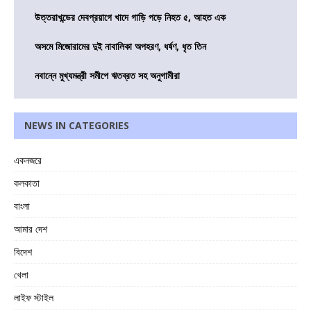
উত্তরাখন্ডের দেবপ্রয়াগে খাদে গাড়ি পড়ে নিহত ৫, আহত এক
অসমে মিজোরামের দুই নাবালিকা অপহরণ, ধর্ষণ, ধৃত তিন
নবান্নে মুখ্যমন্ত্রী সমীপে ঋতব্রত সহ অনুগামীরা
NEWS IN CATEGORIES
একনজরে
কলকাতা
বাংলা
আমার দেশ
বিদেশ
খেলা
লাইফ স্টাইল