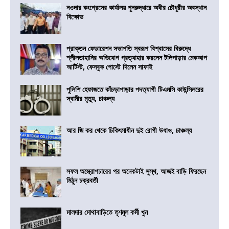
নওদার কংগ্রেসের কার্যালয় পুনরুদ্ধারে অধীর চৌধুরীর অবস্থান
বিক্ষোভ
প্রাক্তন ফেডারেশন সভাপতি স্বরূপ বিশ্বাসের বিরুদ্ধে
শ্লীলতাহানির অভিযোগ প্রত্যাহার করলেন টলিপাড়ার মেকআপ
আর্টিস্ট, ফেসবুক পোস্টে দিলেন সাফাই
পুলিশি হেফাজতে কাঁচড়াপাড়ার পদত্যাগী টিএমসি কাউন্সিলরের
স্বামীর মৃত্যু, চাঞ্চল্য
আর জি কর থেকে চিকিৎসাধীন দুই রোগী উধাও, চাঞ্চল্য
সফল অস্ত্রোপচারের পর অনেকটাই সুস্থ, আজই বাড়ি ফিরছেন
মিঠুন চক্রবর্তী
মালদার মোথাবাড়িতে তৃণমূল কর্মী খুন