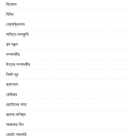
বিনোদন
বিবিধ
প্রেসক্রিপশন
সাহিত্য-সংস্কৃতি
গল্প স্বল্প
সম্পাদকীয়
উত্তর সম্পাদকীয়
নিকট-দূর
ক্যাম্পাস
কেরিয়ার
ছোটোদের পাতা
ব্যবসা-বাণিজ্য
আজকের দিন
ফোটো গ্যালারি