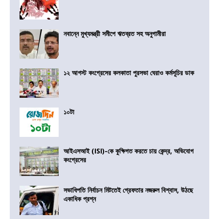
নবান্নে মুখ্যমন্ত্রী সমীপে ঋতব্রত সহ অনুগামীরা
১২ আগস্ট কংগ্রেসের কলকাতা পুরসভা ঘেরাও কর্মসূচির ডাক
১০টা
আইএসআই (ISI)-কে কুক্ষিগত করতে চায় কেন্দ্র, অভিযোগ
কংগ্রেসের
সভাধিপতি নির্বাচন মিটতেই গ্রেফতার নজরুল বিশ্বাস, উঠছে
একাধিক প্রশ্ন