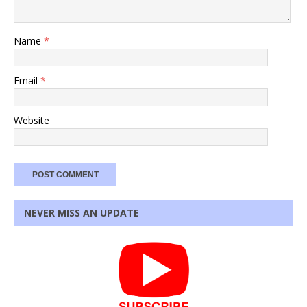
Name
*
Email
*
Website
NEVER MISS AN UPDATE