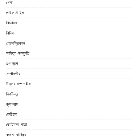
খেলা
লাইফ স্টাইল
বিনোদন
বিবিধ
প্রেসক্রিপশন
সাহিত্য-সংস্কৃতি
গল্প স্বল্প
সম্পাদকীয়
উত্তর সম্পাদকীয়
নিকট-দূর
ক্যাম্পাস
কেরিয়ার
ছোটোদের পাতা
ব্যবসা-বাণিজ্য