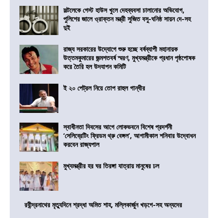
সল্টলেকে গেস্ট হাউস খুলে দেহব্যবসা চালানোর অভিযোগ,
পুলিশের জালে ও্রাক্তন মন্ত্রী সুজিত বসু-ঘনিষ্ঠ সায়ন দে-সহ
দুই
রাজ্য সরকারের উদ্যোগে শুরু হচ্ছে বর্ষব্যাপী মহানায়ক
উত্তমকুমারের জন্মশতবর্ষ স্মরণ, মুখ্যমন্ত্রীকে প্রধান পৃষ্ঠপোষক
করে তৈরি হল উদযাপন কমিটি
ই ২০ পেট্রল নিয়ে তোপ রাহুল গান্ধীর
স্বাধীনতা দিবসের আগে লোকভবনে বিশেষ প্রদর্শনী
‘সেলিব্রেটিং ফ্রিডম থ্রু বেঙ্গল’, আগামীকাল শনিবার উদ্বোধন
করবেন রাজ্যপাল
মুখ্যমন্ত্রীর হর ঘর তিরঙ্গা যাত্রায় মানুষের ঢল
রবীন্দ্রনাথের মৃত্যুদিনে শ্রদ্ধা অমিত শাহ, মল্লিকার্জুন খড়গে-সহ অন্যদের