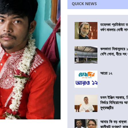
QUICK NEWS
তহেলকা প্রতিষ্ঠাতা 
ধর্ষণ মামলার দোষী সাব
কলকাতা বিমানবন্দরে 
বেশি সোনা, হীরে সহ
আরো ১২
ডবল ইঞ্জিন সরকার, শ
নির্ভয়ে বিনিয়োগের আ
মুখ্যমন্ত্রীর
আবার কি বড় ধাক্কা
কালীঘাট তৃণমূল? কা