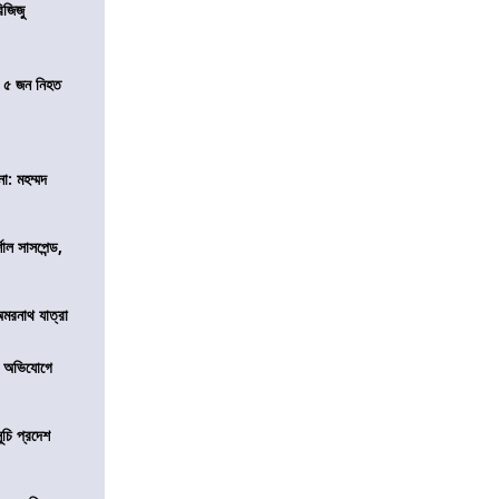
িজিজু
তে ৫ জন নিহত
া: মহম্মদ
শাল সাসপেন্ড,
অমরনাথ যাত্রা
র অভিযোগে
ূচি প্রদেশ