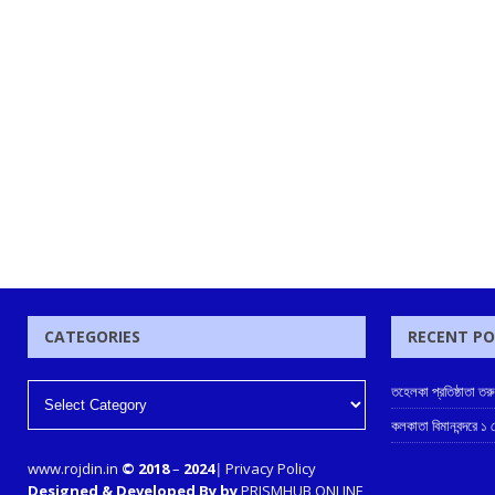
CATEGORIES
RECENT P
তহেলকা প্রতিষ্ঠাতা তর
কলকাতা বিমানবন্দরে ১
www.rojdin.in
© 2018
–
2024
|
Privacy Policy
Designed & Developed By by
PRISMHUB ONLINE