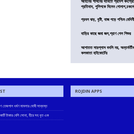
আইনের শাসনের দাবিতে প্রদেশ কংগ্র
প্রতিবাদ, পুলিশকে দিলেন গোলাপ,চকল
প্রবল ঝড়, বৃষ্টি, বাজ পড়ে পশ্চিম মেদিন
বাড়ির কাছে জমা জল,প্রাণ গেল শিশুর
আপাতত সারপ্লাস বদলি নয়, অন্তর্বর্তীকা
কলকাতা হাইকোর্টের
OST
ROJDIN APPS
ুণ তেজপাল ধর্ষণ মামলার দোষী সাব্যস্ত
 কোটি টাকার বেশি সোনা, হীরে সহ ধৃত এক