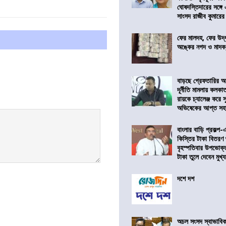
ঘোষদস্তিদারের সঙ্গে
সাংসদ রাজীব কুমারের
ফের মালদহ, ফের উদ্ধ
অঙ্কের নগদ ও মাদক,
বাড়ছে গ্রেফতারির আ
দূর্নীতি মামলায় কলকা
রায়কে চ্যালেঞ্জ করে সু
অভিষেকের আপ্ত সহা
বাংলার বাড়ি প্রকল্প-
কিস্তির টাকা বিতরণ
বৃহস্পতিবার উপভোক্
টাকা তুলে দেবেন মুখ্যমন
দশে দশ
অচল সংসদ স্বাভাবিক