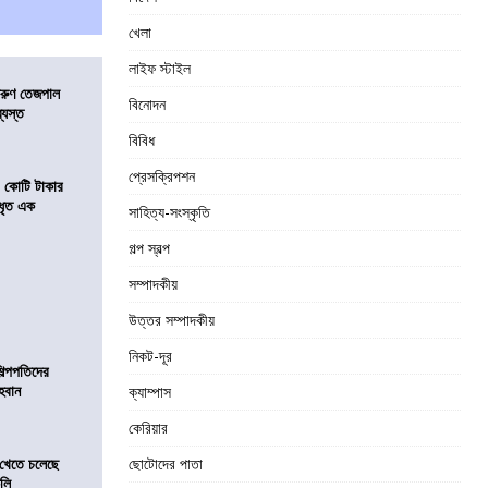
খেলা
লাইফ স্টাইল
তরুণ তেজপাল
বিনোদন
্যস্ত
বিবিধ
প্রেসক্রিপশন
১ কোটি টাকার
 ধৃত এক
সাহিত্য-সংস্কৃতি
গল্প স্বল্প
সম্পাদকীয়
উত্তর সম্পাদকীয়
নিকট-দূর
িল্পপতিদের
হবান
ক্যাম্পাস
কেরিয়ার
 খেতে চলেছে
ছোটোদের পাতা
কলি