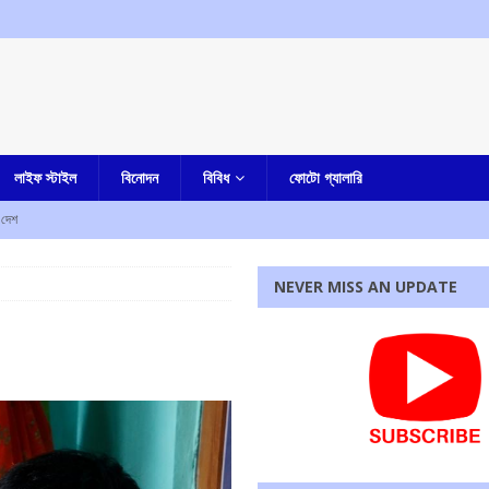
লাইফ স্টাইল
বিনোদন
বিবিধ
ফোটো গ্যালারি
দেশ
লার দোষী সাব্যস্ত
আমার দেশ
NEVER MISS AN UPDATE
না, হীরে সহ ধৃত এক
কলকাতা
িয়োগের আহবান মুখ্যমন্ত্রীর
আমার বাংলা
ৃণমূল? কাকলি ঘোষদস্তিদারের সঙ্গে একান্তে কথা সাংসদ রাজীব কুমারের
আমার বাংলা
রধোর, উত্তেজনা ডোমজুর এলাকায়..
বাংলা