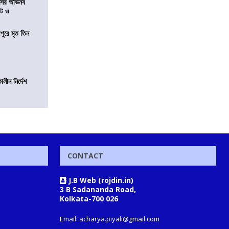
েসের অভিনব
েট ও
ীপুরে মৃত তিন
লীন নির্দেশ
CONTACT
J.B Web (rojdin.in)
3 B Sadananda Road,
Kolkata-700 026
Email: acharya.piyali@gmail.com