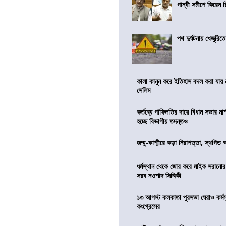
গান্ধী সমীপে কিরেন র
পথ দুর্ঘটনায় খেজুরি
কালা কানুন করে ইতিহাস বদল করা যায় ন
সেলিম
কর্তব্যে গাফিলতির দায়ে বিধান সভার মার্
হচ্ছে বিভাগীয় তদন্তও
জম্মু-কাশ্মীরে কড়া নিরাপত্তা, স্থগিত 
ধর্মস্থান থেকে জোর করে মাইক সরানো
সরব নওশাদ সিদ্দিকী
১৩ আগস্ট কলকাতা পুরসভা ঘেরাও কর্মস
কংগ্রেসের