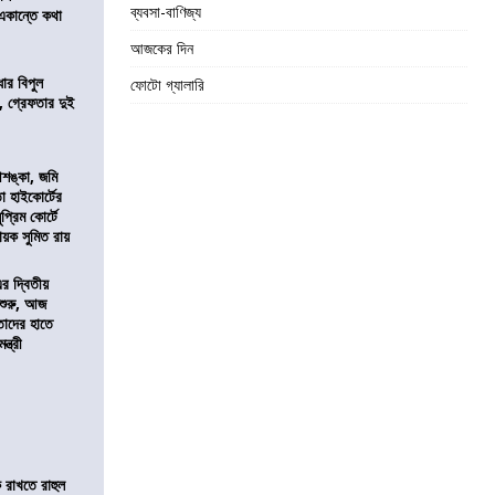
ব্যবসা-বাণিজ্য
 একান্তে কথা
আজকের দিন
ার বিপুল
ফোটো গ্যালারি
 গ্রেফতার দুই
শঙ্কা, জমি
তা হাইকোর্টের
প্রিম কোর্টে
য়ক সুমিত রায়
এর দ্বিতীয়
 শুরু, আজ
তাদের হাতে
্ত্রী
 রাখতে রাহুল