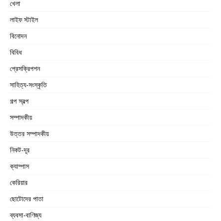
খেলা
লাইফ স্টাইল
বিনোদন
বিবিধ
প্রেসক্রিপশন
সাহিত্য-সংস্কৃতি
গল্প স্বল্প
সম্পাদকীয়
উত্তর সম্পাদকীয়
নিকট-দূর
ক্যাম্পাস
কেরিয়ার
ছোটোদের পাতা
ব্যবসা-বাণিজ্য