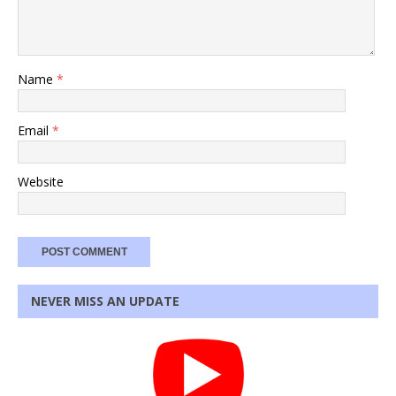
Name
*
Email
*
Website
NEVER MISS AN UPDATE