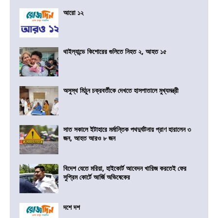
আরো ১২
থাইল্যান্ডে কিশোরের গুলিতে নিহত ২, আহত ১৫
অসুস্থ মিঠুন চক্রবর্তীকে দেখতে হাসপাতালে মুখ্যমন্ত্রী
সাত সকালে ইটাহারে মর্মান্তিক পথদুর্ঘটনায় প্রাণ হারালেন ৩
জন, আহত আরও ৮ জন
বিদেশ যেতে মরিয়া, হাইকোর্ট আবেদন খারিজ করতেই ফের
সুপ্রিম কোর্টে আর্জি অভিষেকের
দশে দশ