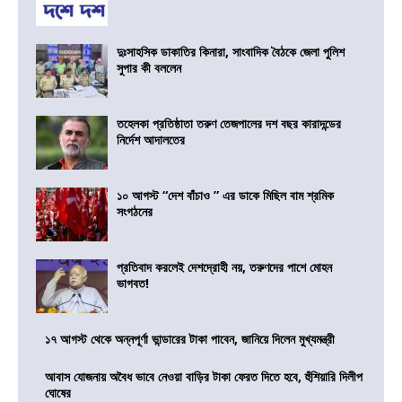
দুঃসাহসিক ডাকাতির কিনারা, সাংবাদিক বৈঠকে জেলা পুলিশ
সুপার কী বললেন
তহেলকা প্রতিষ্ঠাতা তরুণ তেজপালের দশ বছর কারাদন্ডের
নির্দেশ আদালতের
১০ আগস্ট “দেশ বাঁচাও ” এর ডাকে মিছিল বাম শ্রমিক
সংগঠনের
প্রতিবাদ করলেই দেশদ্রোহী নয়, তরুণদের পাশে মোহন
ভাগবত!
১৭ আগস্ট থেকে অন্নপূর্ণা ভান্ডারের টাকা পাবেন, জানিয়ে দিলেন মুখ্যমন্ত্রী
আবাস যোজনায় অবৈধ ভাবে নেওয়া বাড়ির টাকা ফেরত দিতে হবে, হুঁশিয়ারি দিলীপ
ঘোষের