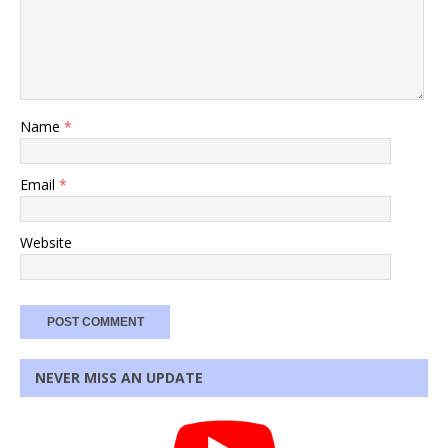
Name
*
Email
*
Website
NEVER MISS AN UPDATE