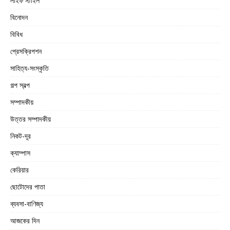
লাইফ স্টাইল
বিনোদন
বিবিধ
প্রেসক্রিপশন
সাহিত্য-সংস্কৃতি
গল্প স্বল্প
সম্পাদকীয়
উত্তর সম্পাদকীয়
নিকট-দূর
ক্যাম্পাস
কেরিয়ার
ছোটোদের পাতা
ব্যবসা-বাণিজ্য
আজকের দিন