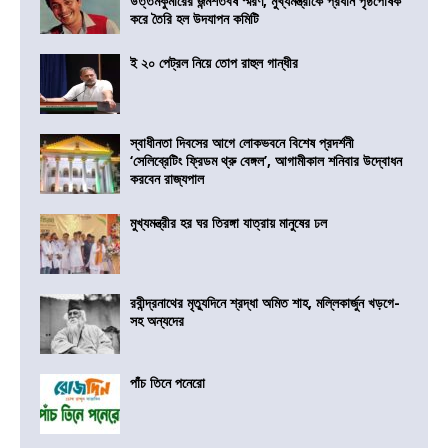
উত্তমকুমারের জন্মশতবর্ষ স্মরণ, মুখ্যমন্ত্রীকে প্রধান পৃষ্ঠপোষক
করে তৈরি হল উদযাপন কমিটি
ই ২০ পেট্রল নিয়ে তোপ রাহুল গান্ধীর
স্বাধীনতা দিবসের আগে লোকভবনে বিশেষ প্রদর্শনী
‘সেলিব্রেটিং ফ্রিডম থ্রু বেঙ্গল’, আগামীকাল শনিবার উদ্বোধন
করবেন রাজ্যপাল
মুখ্যমন্ত্রীর হর ঘর তিরঙ্গা যাত্রায় মানুষের ঢল
রবীন্দ্রনাথের মৃত্যুদিনে শ্রদ্ধা অমিত শাহ, মল্লিকার্জুন খড়গে-
সহ অন্যদের
পাঁচ তিনে পনেরো