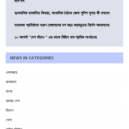
দশে দশ
দুঃসাহসিক ডাকাতির কিনারা, সাংবাদিক বৈঠকে জেলা পুলিশ সুপার কী বললেন
তহেলকা প্রতিষ্ঠাতা তরুণ তেজপালের দশ বছর কারাদন্ডের নির্দেশ আদালতের
১০ আগস্ট “দেশ বাঁচাও ” এর ডাকে মিছিল বাম শ্রমিক সংগঠনের
NEWS IN CATEGORIES
একনজরে
কলকাতা
বাংলা
আমার দেশ
বিদেশ
খেলা