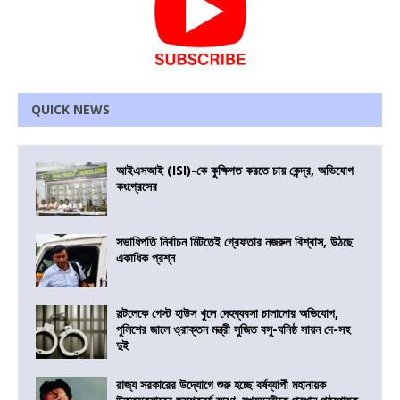
QUICK NEWS
আইএসআই (ISI)-কে কুক্ষিগত করতে চায় কেন্দ্র, অভিযোগ
কংগ্রেসের
সভাধিপতি নির্বাচন মিটতেই গ্রেফতার নজরুল বিশ্বাস, উঠছে
একাধিক প্রশ্ন
সল্টলেকে গেস্ট হাউস খুলে দেহব্যবসা চালানোর অভিযোগ,
পুলিশের জালে ও্রাক্তন মন্ত্রী সুজিত বসু-ঘনিষ্ঠ সায়ন দে-সহ
দুই
রাজ্য সরকারের উদ্যোগে শুরু হচ্ছে বর্ষব্যাপী মহানায়ক