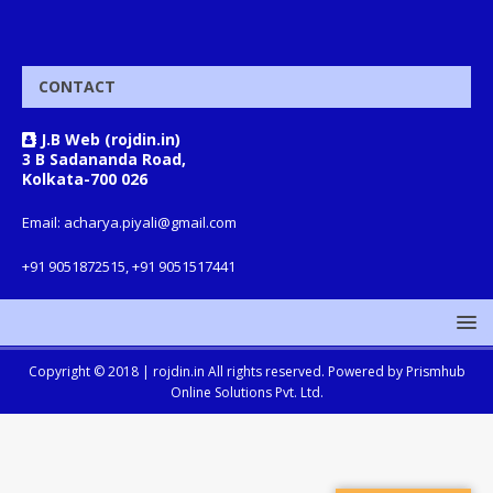
CONTACT
J.B Web (rojdin.in)
3 B Sadananda Road,
Kolkata-700 026
Email: acharya.piyali@gmail.com
+91 9051872515, +91 9051517441
Copyright © 2018 |
rojdin.in
All rights reserved. Powered by
Prismhub
Online Solutions Pvt. Ltd.