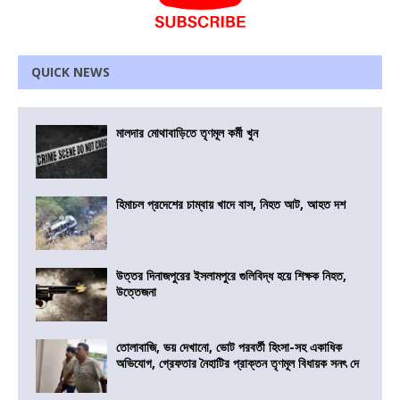
QUICK NEWS
মালদার মোথাবাড়িতে তৃণমূল কর্মী খুন
হিমাচল প্রদেশের চাম্বায় খাদে বাস, নিহত আট, আহত দশ
উত্তর দিনাজপুরের ইসলামপুরে গুলিবিদ্ধ হয়ে শিক্ষক নিহত,
উত্তেজনা
তোলাবাজি, ভয় দেখানো, ভোট পরবর্তী হিংসা-সহ একাধিক
অভিযোগ, গ্রেফতার নৈহাটির প্রাক্তন তৃণমূল বিধায়ক সনৎ দে