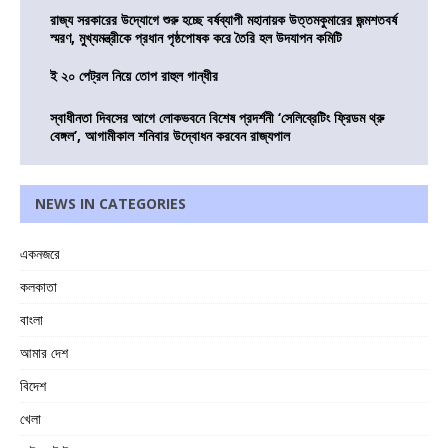
রাজ্য সরকারের উদ্যোগে শুরু হচ্ছে বর্ষব্যাপী মহানায়ক উত্তমকুমারের জন্মশতবর্ষ
স্মরণ, মুখ্যমন্ত্রীকে প্রধান পৃষ্ঠপোষক করে তৈরি হল উদযাপন কমিটি
ই ২০ পেট্রল নিয়ে তোপ রাহুল গান্ধীর
স্বাধীনতা দিবসের আগে লোকভবনে বিশেষ প্রদর্শনী ‘সেলিব্রেটিং ফ্রিডম থ্রু
বেঙ্গল’, আগামীকাল শনিবার উদ্বোধন করবেন রাজ্যপাল
NEWS IN CATEGORIES
একনজরে
কলকাতা
বাংলা
আমার দেশ
বিদেশ
খেলা