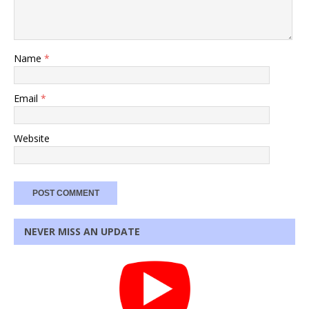
Name
*
Email
*
Website
NEVER MISS AN UPDATE