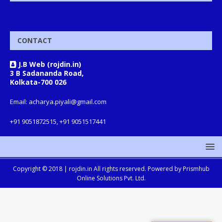
CONTACT
J.B Web (rojdin.in)
3 B Sadananda Road,
Kolkata-700 026
Email: acharya.piyali@gmail.com
+91 9051872515, +91 9051517441
Copyright © 2018 |
rojdin.in
All rights reserved. Powered by
Prismhub
Online Solutions Pvt. Ltd.