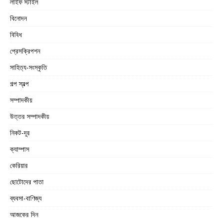
লাইফ স্টাইল
বিনোদন
বিবিধ
প্রেসক্রিপশন
সাহিত্য-সংস্কৃতি
গল্প স্বল্প
সম্পাদকীয়
উত্তর সম্পাদকীয়
নিকট-দূর
ক্যাম্পাস
কেরিয়ার
ছোটোদের পাতা
ব্যবসা-বাণিজ্য
আজকের দিন