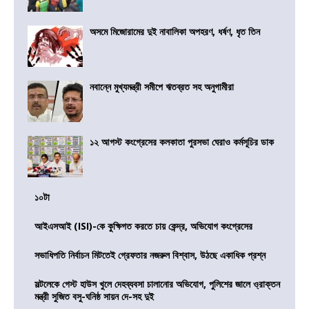
অসমে মিজোরামের দুই নাবালিকা অপহরণ, ধর্ষণ, ধৃত তিন
নবান্নে মুখ্যমন্ত্রী সমীপে ঋতব্রত সহ অনুগামীরা
১২ আগস্ট কংগ্রেসের কলকাতা পুরসভা ঘেরাও কর্মসূচির ডাক
১০টা
আইএসআই (ISI)-কে কুক্ষিগত করতে চায় কেন্দ্র, অভিযোগ কংগ্রেসের
সভাধিপতি নির্বাচন মিটতেই গ্রেফতার নজরুল বিশ্বাস, উঠছে একাধিক প্রশ্ন
সল্টলেকে গেস্ট হাউস খুলে দেহব্যবসা চালানোর অভিযোগ, পুলিশের জালে ও্রাক্তন
মন্ত্রী সুজিত বসু-ঘনিষ্ঠ সায়ন দে-সহ দুই