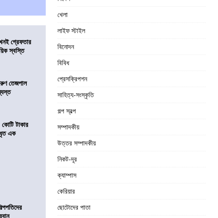
খেলা
লাইফ স্টাইল
 এখনই গ্রেফতার
বিনোদন
য়িক স্বস্তি
বিবিধ
প্রেসক্রিপশন
তরুণ তেজপাল
্যস্ত
সাহিত্য-সংস্কৃতি
গল্প স্বল্প
১ কোটি টাকার
সম্পাদকীয়
 ধৃত এক
উত্তর সম্পাদকীয়
নিকট-দূর
ক্যাম্পাস
কেরিয়ার
িল্পপতিদের
ছোটোদের পাতা
হবান