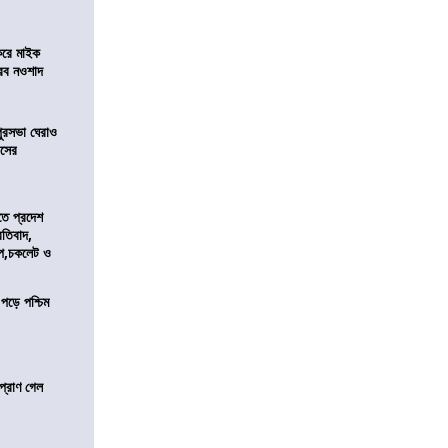
করে মাইক
রব নওশাদ
ুরসভা ঘেরাও
েসের
তে প্রদেশ
রতিবাদ,
াপ,চকলেট ও
 পড়ে পশ্চিম
প্রাণ গেল