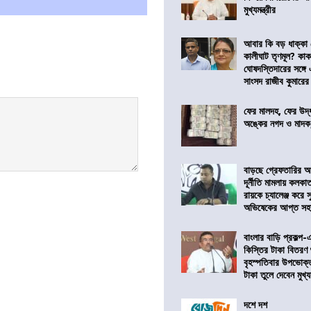
মুখ্যমন্ত্রীর
আবার কি বড় ধাক্কা
কালীঘাট তৃণমূল? কা
ঘোষদস্তিদারের সঙ্গে
সাংসদ রাজীব কুমারের
ফের মালদহ, ফের উদ্ধ
অঙ্কের নগদ ও মাদক,
বাড়ছে গ্রেফতারির আ
দূর্নীতি মামলায় কলকা
রায়কে চ্যালেঞ্জ করে সু
অভিষেকের আপ্ত সহা
বাংলার বাড়ি প্রকল্প-
কিস্তির টাকা বিতরণ
বৃহস্পতিবার উপভোক্
টাকা তুলে দেবেন মুখ্যমন
দশে দশ