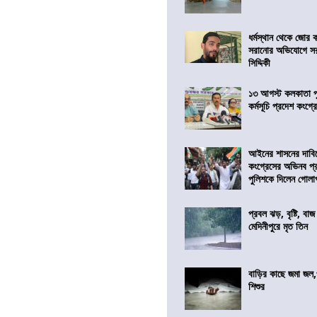
ধর্মস্থান থেকে জোর 
সরানোর অভিযোগে স
সিদ্দিকী
১৩ আগস্ট কলকাতা প
কর্মসূচি প্রদেশ কংগ্র
আইনের শাসনের দাবি
কংগ্রেসের অভিনব প্
পুলিশকে দিলেন গোল
প্রবল ঝড়, বৃষ্টি, বাজ
মেদিনীপুরে মৃত তিন
বাড়ির কাছে জমা জল,
শিশুর