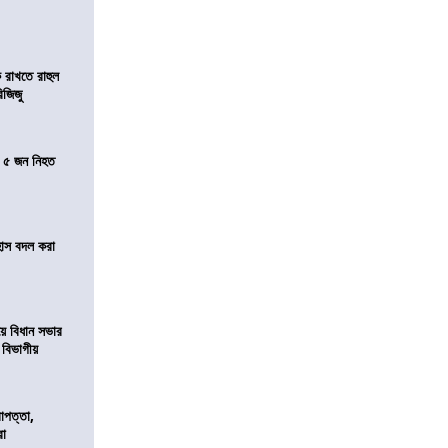
 রাখতে রাহুল
িজিজু
তে ৫ জন নিহত
হাস বদল করা
য়ে বিধান সভার
ে বিভাগীয়
রাপত্তা,
রা