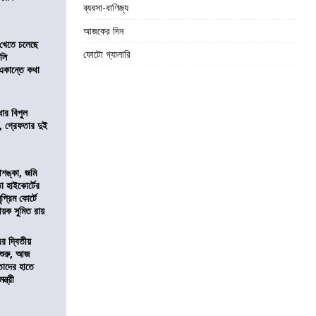
ব্যবসা-বাণিজ্য
আজকের দিন
 খেতে চলেছে
ফোটো গ্যালারি
কলি
 একান্তে কথা
ার বিপুল
 গ্রেফতার দুই
শঙ্কা, জমি
তা হাইকোর্টের
প্রিম কোর্টে
য়ক সুমিত রায়
এর দ্বিতীয়
 শুরু, আজ
তাদের হাতে
্ত্রী