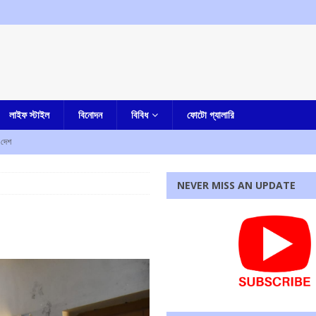
লাইফ স্টাইল
বিনোদন
বিবিধ
ফোটো গ্যালারি
দেশ
ত রায়কে সাময়িক স্বস্তি দিল সুপ্রিম কোর্ট
আমার বাংলা
NEVER MISS AN UPDATE
লার দোষী সাব্যস্ত
আমার দেশ
না, হীরে সহ ধৃত এক
কলকাতা
িয়োগের আহবান মুখ্যমন্ত্রীর
আমার বাংলা
রধোর, উত্তেজনা ডোমজুর এলাকায়..
বাংলা