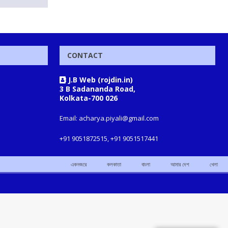
CONTACT
J.B Web (rojdin.in)
3 B Sadananda Road,
Kolkata-700 026
Email: acharya.piyali@gmail.com
+91 9051872515, +91 9051517441
একনজরে
কলকাতা
বাংলা
আমার দেশ
খেলা