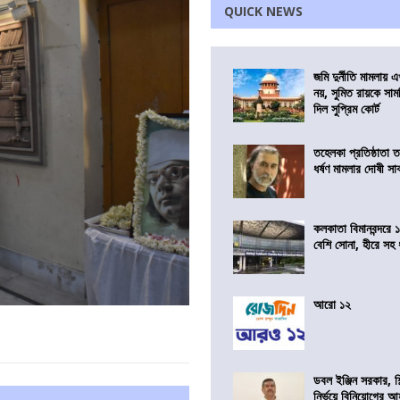
QUICK NEWS
জমি দুর্নীতি মামলায়
নয়, সুমিত রায়কে সাম
দিল সুপ্রিম কোর্ট
তহেলকা প্রতিষ্ঠাতা 
ধর্ষণ মামলার দোষী সাব
কলকাতা বিমানবন্দরে 
বেশি সোনা, হীরে সহ
আরো ১২
ডবল ইঞ্জিন সরকার, শ
নির্ভয়ে বিনিয়োগের আ