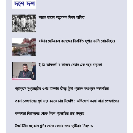
ভারত ছাড়ো আন্দোলন দিবস পালিত
বর্ধমান মেডিকেল কলেজের বিতর্কিত সুপার বদলি কোচবিহারে
ই ডি অধিকর্তা র কাজের মেয়াদ এক বছর বাড়লো
প্রাক্তন মুখ্যমন্ত্রীর ওপর হামলার তীব্র নিন্দা প্রদেশ কংগ্রেস সভাপতির
তরুণ তেজপালের মুখ বন্ধ করতে চায় বিজেপি : অভিযোগ কন্যা কারা তেজপালের
কলকাতা বিমানবন্দর থেকে বিরল প্রজাতির মাছ উদ্ধার
উজ্জয়িনীর মহাকাল মন্দির থেকে ফেরার সময় দুর্ঘটনায় নিহত ৬