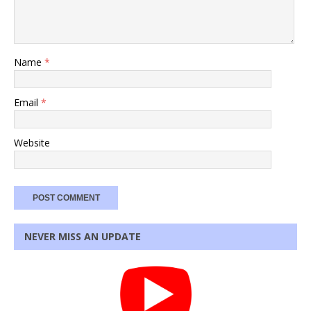
Name
*
Email
*
Website
NEVER MISS AN UPDATE