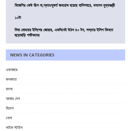
বিজেপির কেউ ছিল না,স্বতঃস্ফূর্ত জনরোষ হয়েছে হালিশহরে, বললেন মুখ্যমন্ত্রী
১০টা
দিঘা মোহনায় ইলিশের জোয়ার, একদিনেই উঠল ৪০ টন, সস্তায় ইলিশ কিনতে
হুড়োহুড়ি পর্যটকদের
NEWS IN CATEGORIES
একনজরে
কলকাতা
বাংলা
আমার দেশ
বিদেশ
খেলা
লাইফ স্টাইল