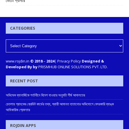
ফোটো গ্যালারি
CATEGORIES
www.rojdin.in
© 2018
–
2024
|
Privacy Policy
Designed &
Developed By by
PRISMHUB ONLINE SOLUTIONS PVT. LTD.
RECENT POST
অভিষেক ব্যানার্জিকে শর্তাধীনে বিদেশ যাওয়ার অনুমতি শীর্ষ আদালতের
চেতলায় গ্রাহকের ক্রেডিট কার্ডের তথ্য, স্থায়ী আমানত হাতানোর অভিযোগে বেসরকারি ব্যাঙ্ক
আধিকারিক গ্রেফতার
ROJDIN APPS