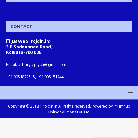
CONTACT
J.B Web (rojdin.in)
3 B Sadananda Road,
Kolkata-700 026
Email: acharya.piyali@gmail.com
+91 9051872515, +91 9051517441
Copyright © 2018 |
rojdin.in
All rights reserved. Powered by
Prismhub
Online Solutions Pvt. Ltd.