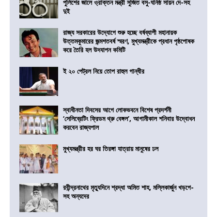
পুলিশের জালে ও্রাক্তন মন্ত্রী সুজিত বসু-ঘনিষ্ঠ সায়ন দে-সহ
দুই
রাজ্য সরকারের উদ্যোগে শুরু হচ্ছে বর্ষব্যাপী মহানায়ক
উত্তমকুমারের জন্মশতবর্ষ স্মরণ, মুখ্যমন্ত্রীকে প্রধান পৃষ্ঠপোষক
করে তৈরি হল উদযাপন কমিটি
ই ২০ পেট্রল নিয়ে তোপ রাহুল গান্ধীর
স্বাধীনতা দিবসের আগে লোকভবনে বিশেষ প্রদর্শনী
‘সেলিব্রেটিং ফ্রিডম থ্রু বেঙ্গল’, আগামীকাল শনিবার উদ্বোধন
করবেন রাজ্যপাল
মুখ্যমন্ত্রীর হর ঘর তিরঙ্গা যাত্রায় মানুষের ঢল
রবীন্দ্রনাথের মৃত্যুদিনে শ্রদ্ধা অমিত শাহ, মল্লিকার্জুন খড়গে-
সহ অন্যদের