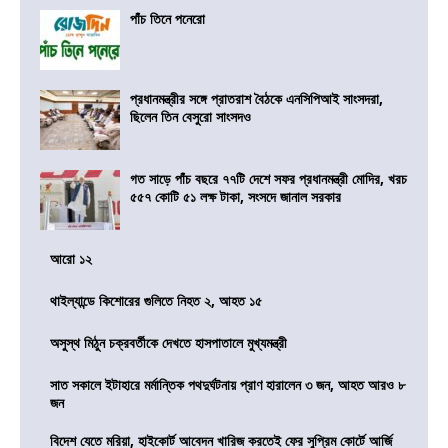
পাঁচ তিনে পনেরো
প্রধানমন্ত্রীর সঙ্গে প্রাতরাশ বৈঠকে এনসিপিআই সাংসদরা,
ছিলেন তিন বেসুরো সাংসদও
গত সাড়ে পাঁচ বছরে ৭৭টি দেশে সফর প্রধানমন্ত্রী মোদির, খরচ
৫৫৭ কোটি ৫১ লক্ষ টাকা, সংসদে জানাল সরকার
আরো ১২
থাইল্যান্ডে কিশোরের গুলিতে নিহত ২, আহত ১৫
অসুস্থ মিঠুন চক্রবর্তীকে দেখতে হাসপাতালে মুখ্যমন্ত্রী
সাত সকালে ইটাহারে মর্মান্তিক পথদুর্ঘটনায় প্রাণ হারালেন ৩ জন, আহত আরও ৮
জন
বিদেশ যেতে মরিয়া, হাইকোর্ট আবেদন খারিজ করতেই ফের সুপ্রিম কোর্টে আর্জি