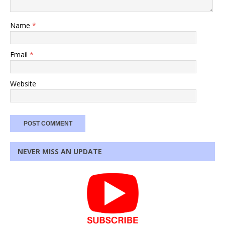
Name
*
Email
*
Website
NEVER MISS AN UPDATE