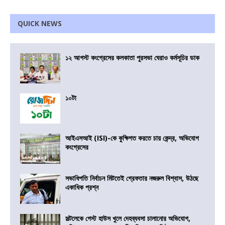
QUICK NEWS
১২ আগস্ট কংগ্রেসের কলকাতা পুরসভা ঘেরাও কর্মসূচির ডাক
১০টা
আইএসআই (ISI)-কে কুক্ষিগত করতে চায় কেন্দ্র, অভিযোগ
কংগ্রেসের
সভাধিপতি নির্বাচন মিটতেই গ্রেফতার নজরুল বিশ্বাস, উঠছে
একাধিক প্রশ্ন
সল্টলেকে গেস্ট হাউস খুলে দেহব্যবসা চালানোর অভিযোগ,