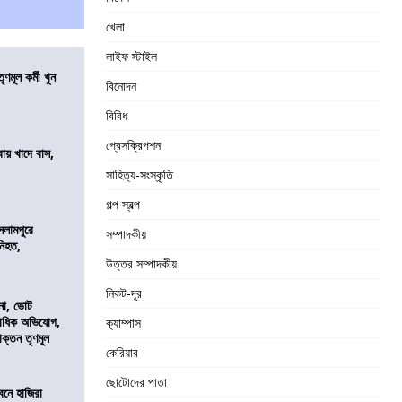
খেলা
লাইফ স্টাইল
ণমূল কর্মী খুন
বিনোদন
বিবিধ
প্রেসক্রিপশন
বায় খাদে বাস,
শ
সাহিত্য-সংস্কৃতি
গল্প স্বল্প
সলামপুরে
সম্পাদকীয়
 নিহত,
উত্তর সম্পাদকীয়
নিকট-দূর
নো, ভোট
কাধিক অভিযোগ,
ক্যাম্পাস
াক্তন তৃণমূল
কেরিয়ার
ছোটোদের পাতা
নে হাজিরা