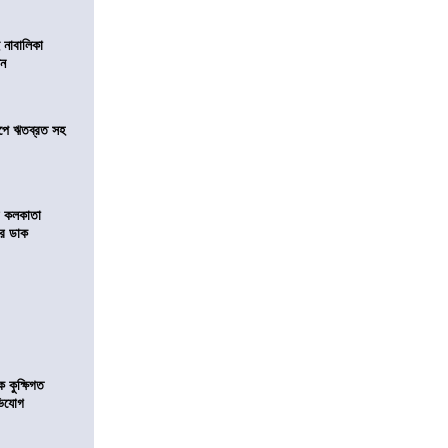
 নাবালিকা
িন
সমীপে ঋতব্রত সহ
র কলকাতা
চির ডাক
কুক্ষিগত
ভিযোগ