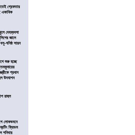
িটতেই গ্রেফতার
ে একাধিক
খুলে দেহব্যবসা
লিশের জালে
 বসু-ঘনিষ্ঠ সায়ন
ে শুরু হচ্ছে
ত্তমকুমারের
মন্ত্রীকে প্রধান
 হল উদযাপন
োপ রাহুল
আগে লোকভবনে
ব্রেটিং ফ্রিডম
াল শনিবার