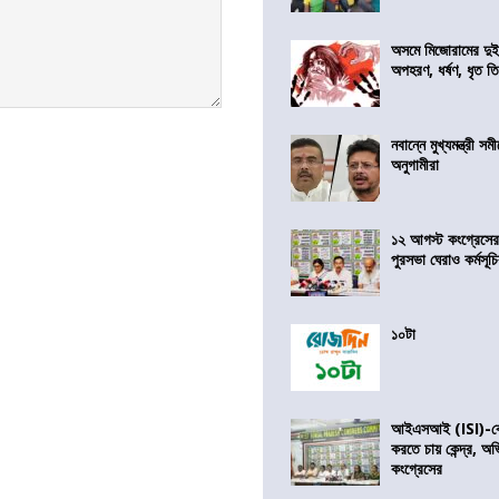
অসমে মিজোরামের দুই
অপহরণ, ধর্ষণ, ধৃত ত
নবান্নে মুখ্যমন্ত্রী 
অনুগামীরা
১২ আগস্ট কংগ্রেসে
পুরসভা ঘেরাও কর্মসূ
১০টা
আইএসআই (ISI)-কে 
করতে চায় কেন্দ্র, অ
কংগ্রেসের