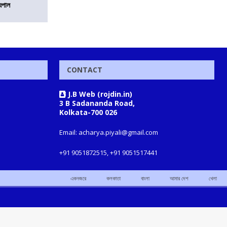
যপাল
CONTACT
J.B Web (rojdin.in)
3 B Sadananda Road,
Kolkata-700 026
Email: acharya.piyali@gmail.com
+91 9051872515, +91 9051517441
একনজরে
কলকাতা
বাংলা
আমার দেশ
খেলা