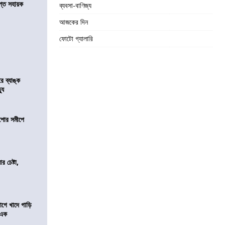
্ত সহায়ক
ব্যবসা-বাণিজ্য
আজকের দিন
ফোটো গ্যালারি
রে ব্যাঙ্ক
যু
কিশোর সমীপে
র চেষ্টা,
য়াগে খাদে গাড়ি
 এক