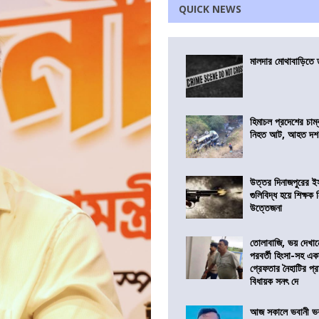
QUICK NEWS
মালদার মোথাবাড়িতে তৃ
হিমাচল প্রদেশের চাম্
নিহত আট, আহত দ
উত্তর দিনাজপুরের ই
গুলিবিদ্ধ হয়ে শিক্ষক
উত্তেজনা
তোলাবাজি, ভয় দেখা
পরবর্তী হিংসা-সহ এ
গ্রেফতার নৈহাটির প্র
বিধায়ক সনৎ দে
আজ সকালে ভবানী ভব