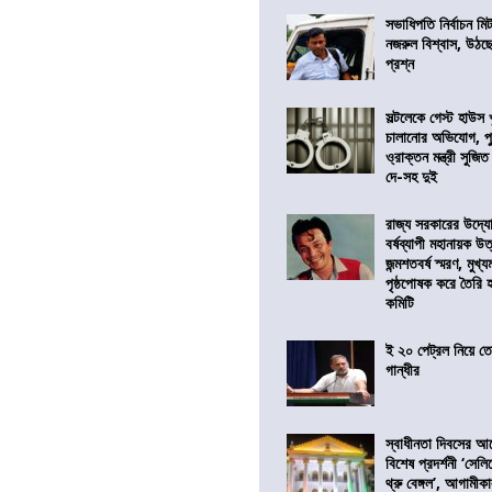
সভাধিপতি নির্বাচন ম
নজরুল বিশ্বাস, উঠছ
প্রশ্ন
সল্টলেকে গেস্ট হাউস 
চালানোর অভিযোগ, পু
ও্রাক্তন মন্ত্রী সুজিত
দে-সহ দুই
রাজ্য সরকারের উদ্যোগ
বর্ষব্যাপী মহানায়ক উ
জন্মশতবর্ষ স্মরণ, মুখ্য
পৃষ্ঠপোষক করে তৈরি
কমিটি
ই ২০ পেট্রল নিয়ে ত
গান্ধীর
স্বাধীনতা দিবসের 
বিশেষ প্রদর্শনী ‘সেলি
থ্রু বেঙ্গল’, আগামীক