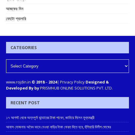
আজকের দিন
ফোটো গ্যালারি
CATEGORIES
www.rojdin.in
© 2018
–
2024
|
Privacy Policy
Designed &
Developed By by
PRISMHUB ONLINE SOLUTIONS PVT. LTD.
RECENT POST
১৭ আগস্ট থেকে অন্নপূর্ণা ভান্ডারের টাকা পাবেন, জানিয়ে দিলেন মুখ্যমন্ত্রী
আবাস যোজনায় অবৈধ ভাবে নেওয়া বাড়ির টাকা ফেরত দিতে হবে, হুঁশিয়ারি দিলীপ ঘোষের