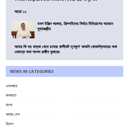
আরো ১২
ডবল ইঞ্জিন সরকার, শিল্পপতিদের নির্ভয়ে বিনিয়োগের আহবান
মুখ্যমন্ত্রীর
আবার কি বড় ধাক্কা খেতে চলেছে কালীঘাট তৃণমূল? কাকলি ঘোষদস্তিদারের সঙ্গে
একান্তে কথা সাংসদ রাজীব কুমারের
NEWS IN CATEGORIES
একনজরে
কলকাতা
বাংলা
আমার দেশ
বিদেশ