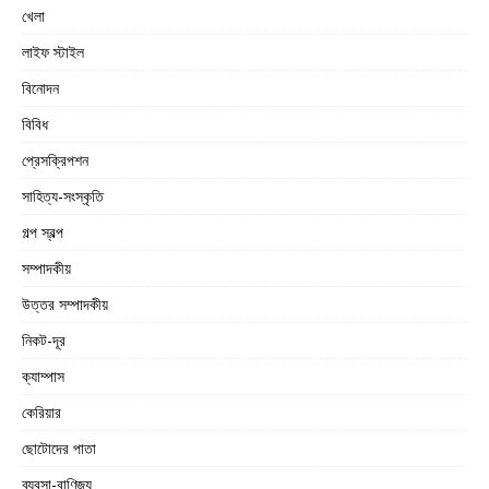
খেলা
লাইফ স্টাইল
বিনোদন
বিবিধ
প্রেসক্রিপশন
সাহিত্য-সংস্কৃতি
গল্প স্বল্প
সম্পাদকীয়
উত্তর সম্পাদকীয়
নিকট-দূর
ক্যাম্পাস
কেরিয়ার
ছোটোদের পাতা
ব্যবসা-বাণিজ্য