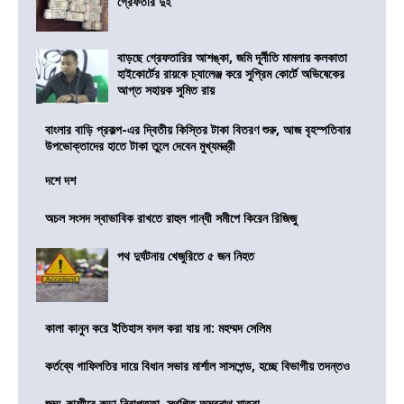
গ্রেফতার দুই
বাড়ছে গ্রেফতারির আশঙ্কা, জমি দূর্নীতি মামলায় কলকাতা
হাইকোর্টের রায়কে চ্যালেঞ্জ করে সুপ্রিম কোর্টে অভিষেকের
আপ্ত সহায়ক সুমিত রায়
বাংলার বাড়ি প্রকল্প-এর দ্বিতীয় কিস্তির টাকা বিতরণ শুরু, আজ বৃহস্পতিবার
উপভোক্তাদের হাতে টাকা তুলে দেবেন মুখ্যমন্ত্রী
দশে দশ
অচল সংসদ স্বাভাবিক রাখতে রাহুল গান্ধী সমীপে কিরেন রিজিজু
পথ দুর্ঘটনায় খেজুরিতে ৫ জন নিহত
কালা কানুন করে ইতিহাস বদল করা যায় না: মহম্মদ সেলিম
কর্তব্যে গাফিলতির দায়ে বিধান সভার মার্শাল সাসপেন্ড, হচ্ছে বিভাগীয় তদন্তও
জম্মু-কাশ্মীরে কড়া নিরাপত্তা, স্থগিত অমরনাথ যাত্রা