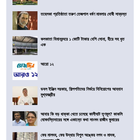
তহেলকা প্রতিষ্ঠাতা তরুণ তেজপাল ধর্ষণ মামলার দোষী সাব্যস্ত
কলকাতা বিমানবন্দরে ১ কোটি টাকার বেশি সোনা, হীরে সহ ধৃত
এক
আরো ১২
ডবল ইঞ্জিন সরকার, শিল্পপতিদের নির্ভয়ে বিনিয়োগের আহবান
মুখ্যমন্ত্রীর
আবার কি বড় ধাক্কা খেতে চলেছে কালীঘাট তৃণমূল? কাকলি
ঘোষদস্তিদারের সঙ্গে একান্তে কথা সাংসদ রাজীব কুমারের
ফের মালদহ, ফের উদ্ধার বিপুল অঙ্কের নগদ ও মাদক,