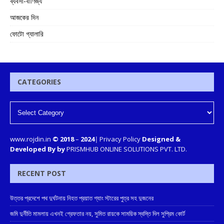
ব্যবসা-বাণিজ্য
আজকের দিন
ফোটো গ্যালারি
CATEGORIES
www.rojdin.in
© 2018
–
2024
|
Privacy Policy
Designed &
Developed By by
PRISMHUB ONLINE SOLUTIONS PVT. LTD.
RECENT POST
উত্তর প্রদেশে পথ দুর্ঘটনায় নিহত প্রয়াত গ্যাং স্টারের পুত্র সহ দুজনের
জমি দুর্নীতি মামলায় এখনই গ্রেফতার নয়, সুমিত রায়কে সাময়িক স্বস্তি দিল সুপ্রিম কোর্ট