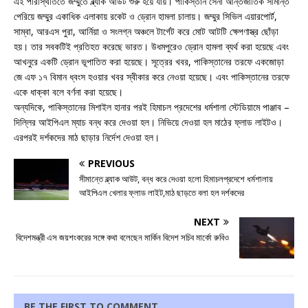
এই পরিস্থিতিতে জম্মুতে ব্ল্যাক আউট শুরু হয়ে যায়। পাকিস্তান সেনা আন্তর্জাতিক সীমান্ত
পেরিয়ে জম্মুর একাধিক এলাকায় রকেট ও ড্রোন হামলা চালায়। জম্মুর সিভিল এয়ারপোর্ট,
সাম্বা, আরএস পুরা, আর্নিয়া ও সংলগ্ন অঞ্চলে টার্গেট করে মোট আটটি ক্ষেপণাস্ত্র ছোঁড়া
হয়। তার সবকটিই প্রতিহত করেছে ভারত। উধমপুরেও ড্রোন হামলা ব্যর্থ করা হয়েছে এবং
আখনুরে একটি ড্রোন ভূপাতিত করা হয়েছে। সূত্রের খবর, পাকিস্তানের তরফে একজোড়া
জে এফ ১৭ বিমান ধ্বংস হওয়ার খবর স্বীকার করে নেওয়া হয়েছে। এবং পাকিস্তানের তরফে
একে ধাক্কা বলে বর্ণনা করা হয়েছে।
অন্যদিকে, পাকিস্তানের মিশাইল হানার পরই হিমাচল প্রদেশের ধর্মশালা স্টেডিয়ামে পাঞ্জাব –
দিল্লির আইপিএল ম্যাচ বন্ধ করে দেওয়া হল। নিভিয়ে দেওয়া হল মাঠের ফ্লাড লাইটও।
এরপরই দর্শকদের মাঠ ছাড়ার নির্দেশ দেওয়া হল।
PREVIOUS
সীমান্তে ব্ল্যাক আউট, বন্ধ করে দেওয়া হলো হিমাচলপ্রদেশে ধর্মশালায়
আইপিএল খেলার ফ্লাড লাইট,মাঠ ছাড়তে বলা হল দর্শকদের
NEXT
বিদেশমন্ত্রী এস জয়শংকরের সঙ্গে কথা বলেছেন মার্কিন বিদেশ সচিব মার্কো রুবিও
BE THE FIRST TO COMMENT